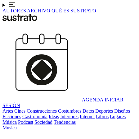
AUTORES
ARCHIVO
QUÉ ES SUSTRATO
AGENDA
INICIAR
SESIÓN
Artes
Cines
Construcciones
Costumbres
Datos
Deportes
Diseños
Ficciones
Gastronomía
Ideas
Interiores
Internet
Libros
Lugares
Música
Podcast
Sociedad
Tendencias
Música