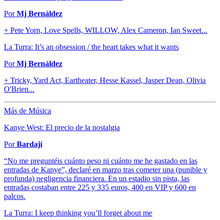
Por
Mj Bernáldez
+ Pete Yorn, Love Spells, WILLOW, Alex Cameron, Ian Sweet...
La Turra: It’s an obsession / the heart takes what it wants
Por
Mj Bernáldez
+ Tricky, Yard Act, Eartheater, Hesse Kassel, Jasper Dean, Olivia
O'Brien...
Más de Música
Kanye West: El precio de la nostalgia
Por
Bardají
“No me preguntéis cuánto peso ni cuánto me he gastado en las
entradas de Kanye”, declaré en marzo tras cometer una (punible y
profunda) negligencia financiera. En un estadio sin pista, las
entradas costaban entre 225 y 335 euros, 400 en VIP y 600 en
palcos.
La Turra: I keep thinking you’ll forget about me