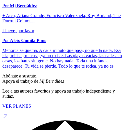
Por
Mj Bernáldez
+ Arca, Ariana Grande, Francisca Valenzuela, Roy Borland, The
Durruti Column...
Llueve, por favor
Por
Aleix Gomila Pons
Menorca se quema. A cada minuto que pasa, no queda nada. Esa
isla, mi isla, mi casa, ya no existe. Las playas vacías, las calles sin
casas, los bares sin gente. No hay nada. Toda una infancia
desaparece. Tu vida se pierde. Todo lo que te rodea, ya no es.
Abónate a sustrato.
Apoya el trabajo de
Mj Bernáldez
Lee a tus autores favoritos y apoya su trabajo independiente y
audaz.
VER PLANES