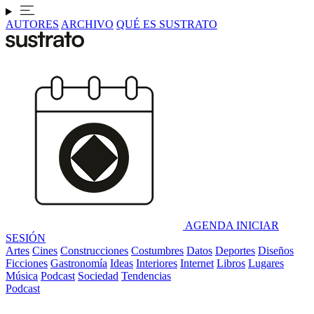
AUTORES
ARCHIVO
QUÉ ES SUSTRATO
AGENDA
INICIAR
SESIÓN
Artes
Cines
Construcciones
Costumbres
Datos
Deportes
Diseños
Ficciones
Gastronomía
Ideas
Interiores
Internet
Libros
Lugares
Música
Podcast
Sociedad
Tendencias
Podcast