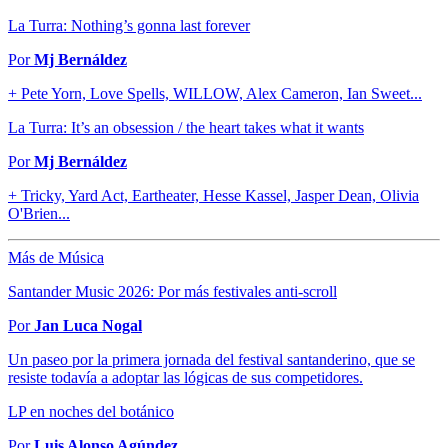
La Turra: Nothing’s gonna last forever
Por
Mj Bernáldez
+ Pete Yorn, Love Spells, WILLOW, Alex Cameron, Ian Sweet...
La Turra: It’s an obsession / the heart takes what it wants
Por
Mj Bernáldez
+ Tricky, Yard Act, Eartheater, Hesse Kassel, Jasper Dean, Olivia
O'Brien...
Más de Música
Santander Music 2026: Por más festivales anti-scroll
Por
Jan Luca Nogal
Un paseo por la primera jornada del festival santanderino, que se
resiste todavía a adoptar las lógicas de sus competidores.
LP en noches del botánico
Por
Luis Alonso Agúndez