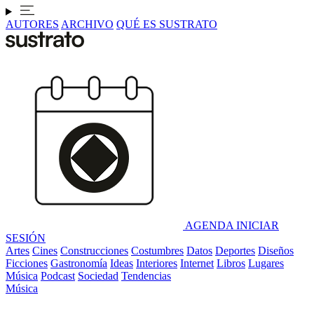
AUTORES
ARCHIVO
QUÉ ES SUSTRATO
AGENDA
INICIAR
SESIÓN
Artes
Cines
Construcciones
Costumbres
Datos
Deportes
Diseños
Ficciones
Gastronomía
Ideas
Interiores
Internet
Libros
Lugares
Música
Podcast
Sociedad
Tendencias
Música