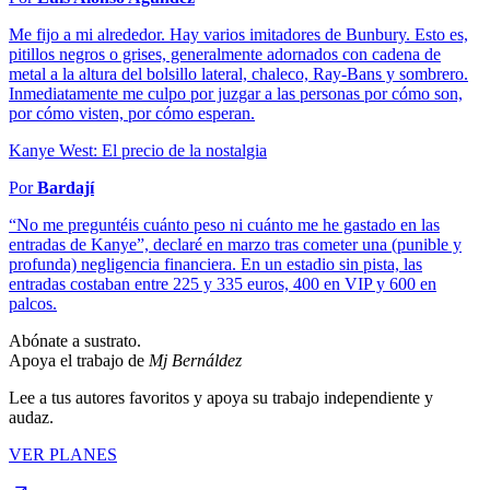
Me fijo a mi alrededor. Hay varios imitadores de Bunbury. Esto es,
pitillos negros o grises, generalmente adornados con cadena de
metal a la altura del bolsillo lateral, chaleco, Ray-Bans y sombrero.
Inmediatamente me culpo por juzgar a las personas por cómo son,
por cómo visten, por cómo esperan.
Kanye West: El precio de la nostalgia
Por
Bardají
“No me preguntéis cuánto peso ni cuánto me he gastado en las
entradas de Kanye”, declaré en marzo tras cometer una (punible y
profunda) negligencia financiera. En un estadio sin pista, las
entradas costaban entre 225 y 335 euros, 400 en VIP y 600 en
palcos.
Abónate a sustrato.
Apoya el trabajo de
Mj Bernáldez
Lee a tus autores favoritos y apoya su trabajo independiente y
audaz.
VER PLANES