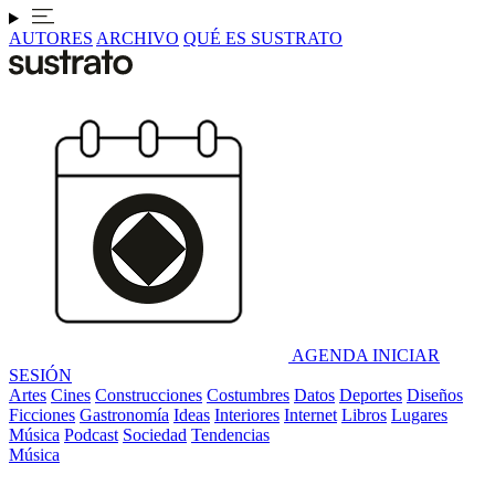
AUTORES
ARCHIVO
QUÉ ES SUSTRATO
AGENDA
INICIAR
SESIÓN
Artes
Cines
Construcciones
Costumbres
Datos
Deportes
Diseños
Ficciones
Gastronomía
Ideas
Interiores
Internet
Libros
Lugares
Música
Podcast
Sociedad
Tendencias
Música