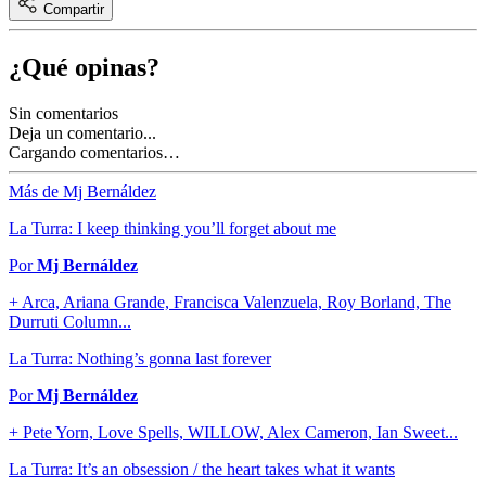
Compartir
¿Qué opinas?
Sin comentarios
Deja un comentario...
Cargando comentarios…
Más de Mj Bernáldez
La Turra: I keep thinking you’ll forget about me
Por
Mj Bernáldez
+ Arca, Ariana Grande, Francisca Valenzuela, Roy Borland, The
Durruti Column...
La Turra: Nothing’s gonna last forever
Por
Mj Bernáldez
+ Pete Yorn, Love Spells, WILLOW, Alex Cameron, Ian Sweet...
La Turra: It’s an obsession / the heart takes what it wants