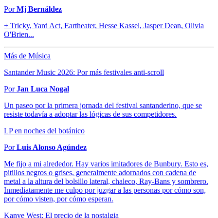
Por
Mj Bernáldez
+ Tricky, Yard Act, Eartheater, Hesse Kassel, Jasper Dean, Olivia
O'Brien...
Más de Música
Santander Music 2026: Por más festivales anti-scroll
Por
Jan Luca Nogal
Un paseo por la primera jornada del festival santanderino, que se
resiste todavía a adoptar las lógicas de sus competidores.
LP en noches del botánico
Por
Luis Alonso Agúndez
Me fijo a mi alrededor. Hay varios imitadores de Bunbury. Esto es,
pitillos negros o grises, generalmente adornados con cadena de
metal a la altura del bolsillo lateral, chaleco, Ray-Bans y sombrero.
Inmediatamente me culpo por juzgar a las personas por cómo son,
por cómo visten, por cómo esperan.
Kanye West: El precio de la nostalgia