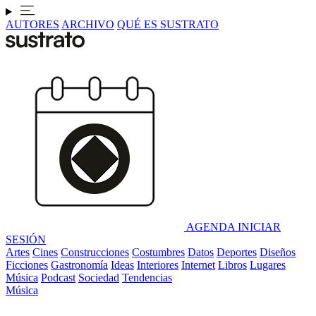
AUTORES
ARCHIVO
QUÉ ES SUSTRATO
AGENDA
INICIAR
SESIÓN
Artes
Cines
Construcciones
Costumbres
Datos
Deportes
Diseños
Ficciones
Gastronomía
Ideas
Interiores
Internet
Libros
Lugares
Música
Podcast
Sociedad
Tendencias
Música