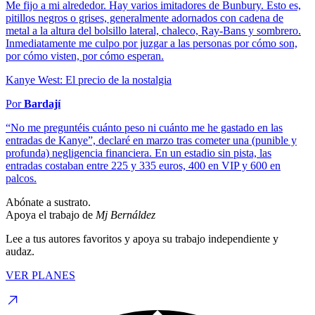
Me fijo a mi alrededor. Hay varios imitadores de Bunbury. Esto es,
pitillos negros o grises, generalmente adornados con cadena de
metal a la altura del bolsillo lateral, chaleco, Ray-Bans y sombrero.
Inmediatamente me culpo por juzgar a las personas por cómo son,
por cómo visten, por cómo esperan.
Kanye West: El precio de la nostalgia
Por
Bardají
“No me preguntéis cuánto peso ni cuánto me he gastado en las
entradas de Kanye”, declaré en marzo tras cometer una (punible y
profunda) negligencia financiera. En un estadio sin pista, las
entradas costaban entre 225 y 335 euros, 400 en VIP y 600 en
palcos.
Abónate a sustrato.
Apoya el trabajo de
Mj Bernáldez
Lee a tus autores favoritos y apoya su trabajo independiente y
audaz.
VER PLANES