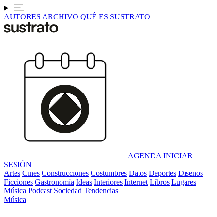
AUTORES
ARCHIVO
QUÉ ES SUSTRATO
AGENDA
INICIAR
SESIÓN
Artes
Cines
Construcciones
Costumbres
Datos
Deportes
Diseños
Ficciones
Gastronomía
Ideas
Interiores
Internet
Libros
Lugares
Música
Podcast
Sociedad
Tendencias
Música