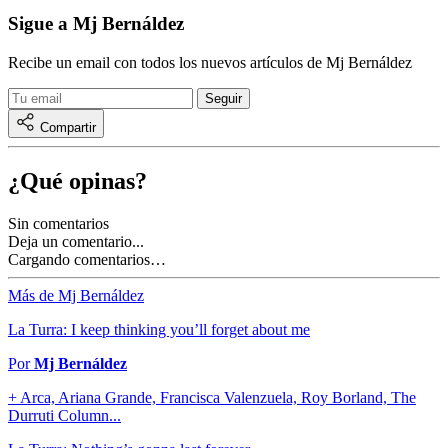
Sigue a Mj Bernáldez
Recibe un email con todos los nuevos artículos de Mj Bernáldez
Compartir
¿Qué opinas?
Sin comentarios
Deja un comentario...
Cargando comentarios…
Más de Mj Bernáldez
La Turra: I keep thinking you’ll forget about me
Por
Mj Bernáldez
+ Arca, Ariana Grande, Francisca Valenzuela, Roy Borland, The
Durruti Column...