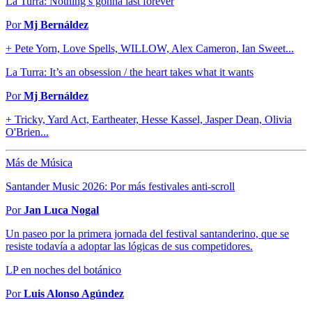
La Turra: Nothing’s gonna last forever
Por
Mj Bernáldez
+ Pete Yorn, Love Spells, WILLOW, Alex Cameron, Ian Sweet...
La Turra: It’s an obsession / the heart takes what it wants
Por
Mj Bernáldez
+ Tricky, Yard Act, Eartheater, Hesse Kassel, Jasper Dean, Olivia
O'Brien...
Más de Música
Santander Music 2026: Por más festivales anti-scroll
Por
Jan Luca Nogal
Un paseo por la primera jornada del festival santanderino, que se
resiste todavía a adoptar las lógicas de sus competidores.
LP en noches del botánico
Por
Luis Alonso Agúndez