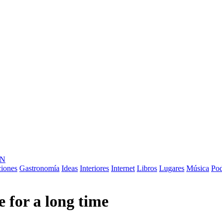
ÓN
ciones
Gastronomía
Ideas
Interiores
Internet
Libros
Lugares
Música
Pod
 for a long time