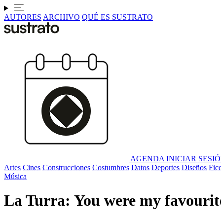
AUTORES
ARCHIVO
QUÉ ES SUSTRATO
AGENDA
INICIAR SESI
Artes
Cines
Construcciones
Costumbres
Datos
Deportes
Diseños
Fic
Música
La Turra: You were my favourite