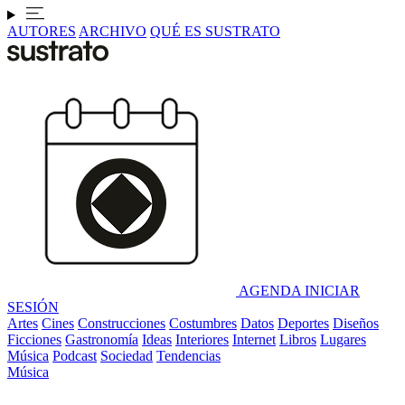
AUTORES
ARCHIVO
QUÉ ES SUSTRATO
AGENDA
INICIAR
SESIÓN
Artes
Cines
Construcciones
Costumbres
Datos
Deportes
Diseños
Ficciones
Gastronomía
Ideas
Interiores
Internet
Libros
Lugares
Música
Podcast
Sociedad
Tendencias
Música