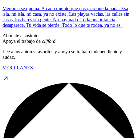
Menorca se quema. A cada minuto que pasa, no queda nada. Esa
isla, mi isla, mi casa, ya no existe. Las playas vacías, las calles sin
casas, los bares sin gente. No hay nada. Toda una infancia
desaparece. Tu vida se pierde. Todo lo que te rodea, ya no es.
Abónate a sustrato.
Apoya el trabajo de
clifford.
Lee a tus autores favoritos y apoya su trabajo independiente y
audaz.
VER PLANES