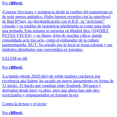
Por
clifford.
/Generar fricciones y resistencia desde la cumbre del mainstream es
de todo menos auténtico. Hubo buenos revuelos con la superbowl
de Bad B*nny, su (des)implicación con el ICE, su “activismo”
cómodo y su espíritu de resistencia teledirigida es como para darle
una pensada. Esta semana se presenta en Madrid diez (10)(DIEZ
PUTAS VECES), y su figura, lejos de suscitar crítica, queda
consolidada acto tras acto, como el embajador de la cultura
puertorriqueña, BUT. Su orgullo por lo local se torna eslogan y sus
símbolos identitarios son convertidos en logotipo.
SALEM en 4K
Por
clifford.
/La banda (desde 2020 dúo) de white trashers crackeros por
excelencia aka Salem, ha sacado un nuevo lanzamiento en forma de
31 tracks. 31 tracks que vagaban entre Soulseek, Myspace y
derivados desde hace ya años, pero que ahora han sido des-
exorcizados y empaquetados en formato hi-res
Contra la lectura y el lector
Por
clifford.