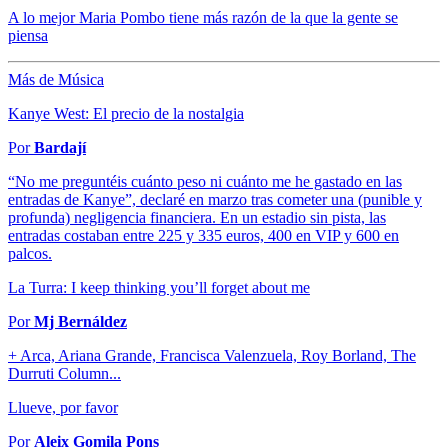
A lo mejor Maria Pombo tiene más razón de la que la gente se
piensa
Más de Música
Kanye West: El precio de la nostalgia
Por
Bardají
“No me preguntéis cuánto peso ni cuánto me he gastado en las
entradas de Kanye”, declaré en marzo tras cometer una (punible y
profunda) negligencia financiera. En un estadio sin pista, las
entradas costaban entre 225 y 335 euros, 400 en VIP y 600 en
palcos.
La Turra: I keep thinking you’ll forget about me
Por
Mj Bernáldez
+ Arca, Ariana Grande, Francisca Valenzuela, Roy Borland, The
Durruti Column...
Llueve, por favor
Por
Aleix Gomila Pons