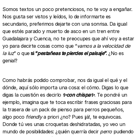
Somos textos un poco pretenciosos, no te voy a engañar.
Nos gusta ser vistos y leídos, lo de informarte es
secundario, preferimos dejarte con una sonrisa. Da igual
que estés parado y muerto de asco en un tren entre
Guadalajara y Cuenca, no te preocupes que ahí voy a estar
yo para decirte cosas como que “
vamos a la velocidad de
la luz
” o que
si “
pestañeas te pierdes el paisaje
”.
¿No es
genial?
Como habrás podido comprobar, nos da igual el qué y el
dónde, aquí sólo importa una cosa: el cómo. Digas lo que
digas la cuestión es decirlo
✨con chispa✨
.
Te pondré un
ejemplo, imagina que te toca escribir frases graciosas para
la trasera de un pack de pienso para perros pequeños,
algo poco
friendly
a priori ¿no? Pues ¡já!, te equivocas.
Donde tú ves unas croquetas deshidratadas, yo veo un
mundo de posibilidades: ¿quién querría decir
perro
pudiendo