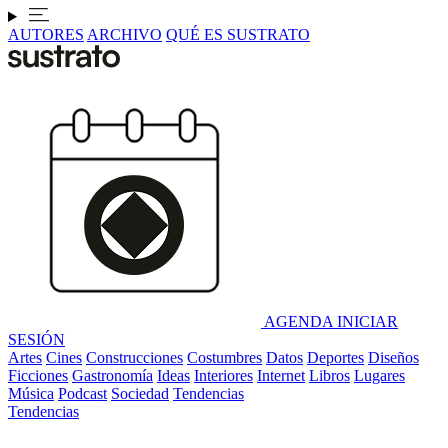
AUTORES
ARCHIVO
QUÉ ES SUSTRATO
AGENDA
INICIAR
SESIÓN
Artes
Cines
Construcciones
Costumbres
Datos
Deportes
Diseños
Ficciones
Gastronomía
Ideas
Interiores
Internet
Libros
Lugares
Música
Podcast
Sociedad
Tendencias
Tendencias