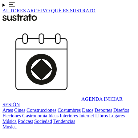
AUTORES
ARCHIVO
QUÉ ES SUSTRATO
AGENDA
INICIAR
SESIÓN
Artes
Cines
Construcciones
Costumbres
Datos
Deportes
Diseños
Ficciones
Gastronomía
Ideas
Interiores
Internet
Libros
Lugares
Música
Podcast
Sociedad
Tendencias
Música