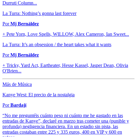
Durruti Column...
La Turra: Nothing’s gonna last forever
Por
Mj Bernáldez
+ Pete Yorn, Love Spells, WILLOW, Alex Cameron, Ian Sweet...
La Turra: It’s an obsession / the heart takes what it wants
Por
Mj Bernáldez
+ Tricky, Yard Act, Eartheater, Hesse Kassel, Jasper Dean, Olivia
O'Brien...
Más de Música
Kanye West: El precio de la nostalgia
Por
Bardají
“No me preguntéis cuánto peso ni cuánto me he gastado en las
entradas de Kanye”, declaré en marzo tras cometer una (punible y
profunda) negligencia financiera. En un estadio sin pista, las
entradas costaban entre 225 y 335 euros, 400 en VIP y 600 en