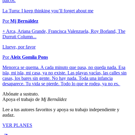
palcos.
La Turra: I keep thinking you’ll forget about me
Por
Mj Bernáldez
+ Arca, Ariana Grande, Francisca Valenzuela, Roy Borland, The
Durruti Column...
Llueve, por favor
Por
Aleix Gomila Pons
Menorca se quema. A cada minuto que pasa, no queda nada. Esa
isla, mi isla, mi casa, ya no existe. Las playas vacías, las calles sin
casas, los bares sin gente. No hay nada. Toda una infancia
desaparece. Tu vida se pierde. Todo lo que te rodea, ya no es.
Abónate a sustrato.
Apoya el trabajo de
Mj Bernáldez
Lee a tus autores favoritos y apoya su trabajo independiente y
audaz.
VER PLANES