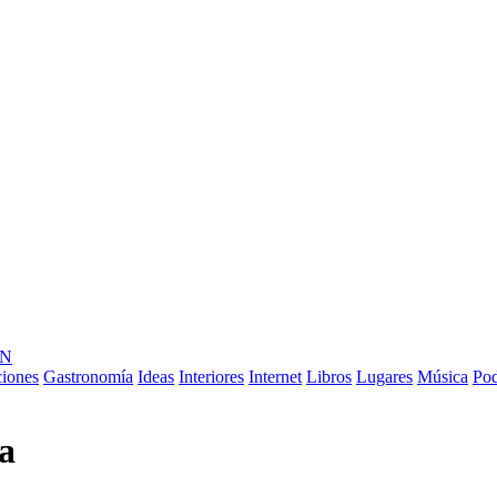
ÓN
ciones
Gastronomía
Ideas
Interiores
Internet
Libros
Lugares
Música
Pod
a