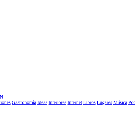
ÓN
ciones
Gastronomía
Ideas
Interiores
Internet
Libros
Lugares
Música
Pod