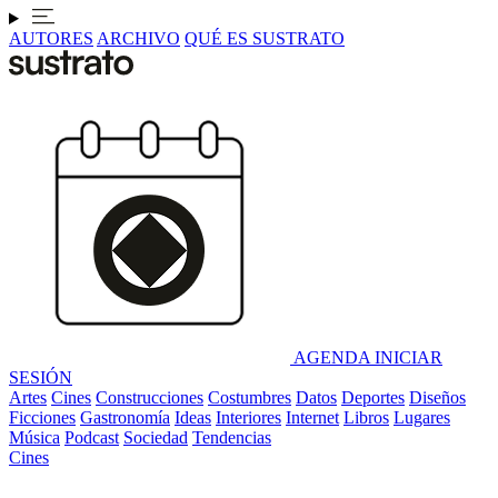
AUTORES
ARCHIVO
QUÉ ES SUSTRATO
AGENDA
INICIAR
SESIÓN
Artes
Cines
Construcciones
Costumbres
Datos
Deportes
Diseños
Ficciones
Gastronomía
Ideas
Interiores
Internet
Libros
Lugares
Música
Podcast
Sociedad
Tendencias
Cines