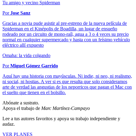
Tu amigo y vecino Spiderman
Por
Jose Sanz
Gracias a novia pude asistir al pre-estreno de la nueva película de
Spiderman en el Kinépolis de Boadilla, un lugar de ensueño
rodeado por un circuito de mono-raíl, agua a 3 o 4 veces su precio
normal en cualquier supermercado y hasta con un feísimo vehículo
eléctrico allí expuesto
Omaha: la vida colgando
Por
Miguel Gómez Garrido
Aquí hay una historia con mayúsculas. Ni indie, ni neo, ni realismo,
ni social, ni hostias. A ver si es que resulta que solo consideramos
arte de verdad las angustias de los neporricos que pagan el Mac con
el suelto que tienen en el bolsillo.
Abónate a sustrato.
Apoya el trabajo de
Marc Martínez-Campayo
Lee a tus autores favoritos y apoya su trabajo independiente y
audaz.
VER PLANES