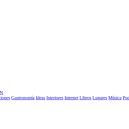
ÓN
ciones
Gastronomía
Ideas
Interiores
Internet
Libros
Lugares
Música
Pod