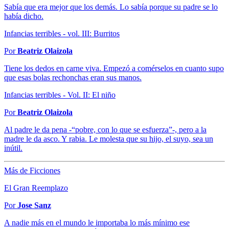
Sabía que era mejor que los demás. Lo sabía porque su padre se lo
había dicho.
Infancias terribles - vol. III: Burritos
Por
Beatriz Olaizola
Tiene los dedos en carne viva. Empezó a comérselos en cuanto supo
que esas bolas rechonchas eran sus manos.
Infancias terribles - Vol. II: El niño
Por
Beatriz Olaizola
Al padre le da pena -“pobre, con lo que se esfuerza”-, pero a la
madre le da asco. Y rabia. Le molesta que su hijo, el suyo, sea un
inútil.
Más de Ficciones
El Gran Reemplazo
Por
Jose Sanz
A nadie más en el mundo le importaba lo más mínimo ese