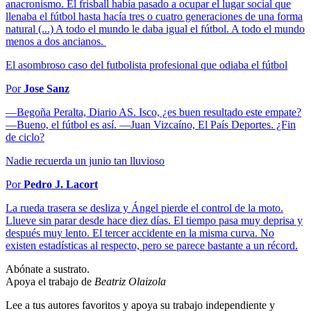
anacronismo. El frisball había pasado a ocupar el lugar social que
llenaba el fútbol hasta hacía tres o cuatro generaciones de una forma
natural (...) A todo el mundo le daba igual el fútbol. A todo el mundo
menos a dos ancianos.
El asombroso caso del futbolista profesional que odiaba el fútbol
Por
Jose Sanz
—Begoña Peralta, Diario AS. Isco, ¿es buen resultado este empate?
—Bueno, el fútbol es así. —Juan Vizcaíno, El País Deportes. ¿Fin
de ciclo?
Nadie recuerda un junio tan lluvioso
Por
Pedro J. Lacort
La rueda trasera se desliza y Ángel pierde el control de la moto.
Llueve sin parar desde hace diez días. El tiempo pasa muy deprisa y
después muy lento. El tercer accidente en la misma curva. No
existen estadísticas al respecto, pero se parece bastante a un récord.
Abónate a sustrato.
Apoya el trabajo de
Beatriz Olaizola
Lee a tus autores favoritos y apoya su trabajo independiente y