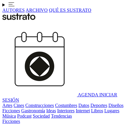
AUTORES
ARCHIVO
QUÉ ES SUSTRATO
AGENDA
INICIAR
SESIÓN
Artes
Cines
Construcciones
Costumbres
Datos
Deportes
Diseños
Ficciones
Gastronomía
Ideas
Interiores
Internet
Libros
Lugares
Música
Podcast
Sociedad
Tendencias
Ficciones