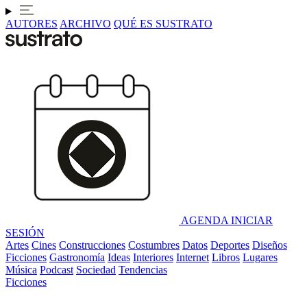
AUTORES
ARCHIVO
QUÉ ES SUSTRATO
AGENDA
INICIAR
SESIÓN
Artes
Cines
Construcciones
Costumbres
Datos
Deportes
Diseños
Ficciones
Gastronomía
Ideas
Interiores
Internet
Libros
Lugares
Música
Podcast
Sociedad
Tendencias
Ficciones