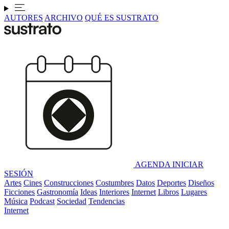
AUTORES
ARCHIVO
QUÉ ES SUSTRATO
AGENDA
INICIAR
SESIÓN
Artes
Cines
Construcciones
Costumbres
Datos
Deportes
Diseños
Ficciones
Gastronomía
Ideas
Interiores
Internet
Libros
Lugares
Música
Podcast
Sociedad
Tendencias
Internet