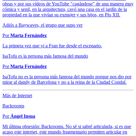
obras y por sus vídeos de YouTube "cagándose" de una manera muy
cómica y senil, en la arquitectura, cavó una casa en el jardín de la
propiedad en la que vivían su exmujer y sus hijos, en Pío XII.
Adiós a Baywaves, el grupo que supo ver
Por
Marta Fernández
La primera vez que vi a Fran fue desde el escenario.
IsaTofu es la persona más famosa del mundo
Por
Marta Fernández
IsaTofu no es la persona más famosa del mundo porque nos dio por
mirar al dandy de Barcelona y no a la reina de la Ciudad Condal.
Más de Internet
Backrooms
Por
Ángel Insua
Mi última obsesión: Backrooms. No sé si sabré articularla, si es que
acaso este internet, este mundo fragmentario permiten articular en