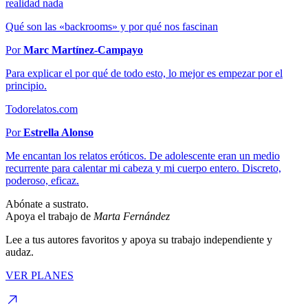
realidad nada
Qué son las «backrooms» y por qué nos fascinan
Por
Marc Martínez-Campayo
Para explicar el por qué de todo esto, lo mejor es empezar por el
principio.
Todorelatos.com
Por
Estrella Alonso
Me encantan los relatos eróticos. De adolescente eran un medio
recurrente para calentar mi cabeza y mi cuerpo entero. Discreto,
poderoso, eficaz.
Abónate a sustrato.
Apoya el trabajo de
Marta Fernández
Lee a tus autores favoritos y apoya su trabajo independiente y
audaz.
VER PLANES