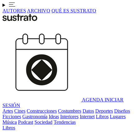
AUTORES
ARCHIVO
QUÉ ES SUSTRATO
AGENDA
INICIAR
SESIÓN
Artes
Cines
Construcciones
Costumbres
Datos
Deportes
Diseños
Ficciones
Gastronomía
Ideas
Interiores
Internet
Libros
Lugares
Música
Podcast
Sociedad
Tendencias
Libros