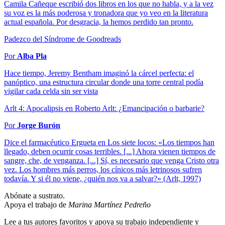
Camila Cañeque escribió dos libros en los que no habla, y a la vez
su voz es la más poderosa y tronadora que yo veo en la literatura
actual española. Por desgracia, la hemos perdido tan pronto.
Padezco del Síndrome de Goodreads
Por
Alba Pla
Hace tiempo, Jeremy Bentham imaginó la cárcel perfecta: el
panóptico, una estructura circular donde una torre central podía
vigilar cada celda sin ser vista
Arlt 4: Apocalipsis en Roberto Arlt: ¿Emancipación o barbarie?
Por
Jorge Burón
Dice el farmacéutico Ergueta en Los siete locos: «Los tiempos han
llegado, deben ocurrir cosas terribles. [...] Ahora vienen tiempos de
sangre, che, de venganza. [...] Sí, es necesario que venga Cristo otra
vez. Los hombres más perros, los cínicos más letrinosos sufren
todavía. Y si él no viene, ¿quién nos va a salvar?» (Arlt, 1997)
Abónate a sustrato.
Apoya el trabajo de
Marina Martínez Pedreño
Lee a tus autores favoritos y apoya su trabajo independiente y