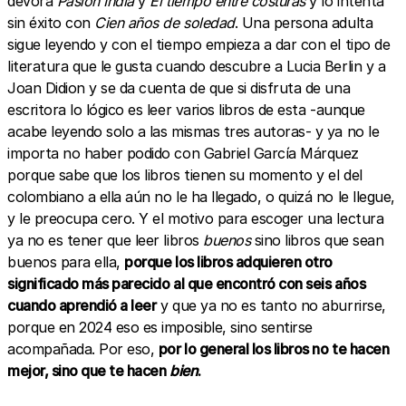
devora
Pasión India
y
El tiempo entre costuras
y lo intenta
sin éxito con
Cien años de soledad
. Una persona adulta
sigue leyendo y con el tiempo empieza a dar con el tipo de
literatura que le gusta cuando descubre a Lucia Berlin y a
Joan Didion y se da cuenta de que si disfruta de una
escritora lo lógico es leer varios libros de esta -aunque
acabe leyendo solo a las mismas tres autoras- y ya no le
importa no haber podido con Gabriel García Márquez
porque sabe que los libros tienen su momento y el del
colombiano a ella aún no le ha llegado, o quizá no le llegue,
y le preocupa cero. Y el motivo para escoger una lectura
ya no es tener que leer libros
buenos
sino libros que sean
buenos para ella,
porque los libros adquieren otro
significado más parecido al que encontró con seis años
cuando aprendió a leer
y que ya no es tanto no aburrirse,
porque en 2024 eso es imposible, sino sentirse
acompañada. Por eso,
por lo general los libros no te hacen
mejor, sino que te hacen
bien
.