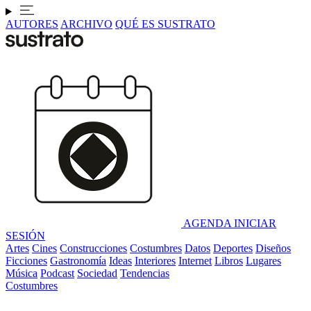
AUTORES
ARCHIVO
QUÉ ES SUSTRATO
AGENDA
INICIAR
SESIÓN
Artes
Cines
Construcciones
Costumbres
Datos
Deportes
Diseños
Ficciones
Gastronomía
Ideas
Interiores
Internet
Libros
Lugares
Música
Podcast
Sociedad
Tendencias
Costumbres