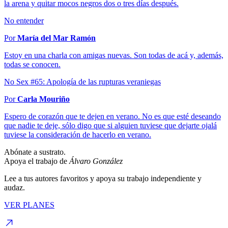
la arena y quitar mocos negros dos o tres días después.
No entender
Por
María del Mar Ramón
Estoy en una charla con amigas nuevas. Son todas de acá y, además,
todas se conocen.
No Sex #65: Apología de las rupturas veraniegas
Por
Carla Mouriño
Espero de corazón que te dejen en verano. No es que esté deseando
que nadie te deje, sólo digo que si alguien tuviese que dejarte ojalá
tuviese la consideración de hacerlo en verano.
Abónate a sustrato.
Apoya el trabajo de
Álvaro González
Lee a tus autores favoritos y apoya su trabajo independiente y
audaz.
VER PLANES