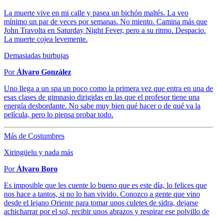
La muerte vive en mi calle y pasea un bichón maltés. La veo
mínimo un par de veces por semanas. No miento. Camina más que
John Travolta en Saturday Night Fever, pero a su ritmo. Despacio.
La muerte cojea levemente.
Demasiadas burbujas
Por
Álvaro González
Uno llega a un spa un poco como la primera vez que entra en una de
esas clases de gimnasio dirigidas en las que el profesor tiene una
energía desbordante. No sabe muy bien qué hacer o de qué va la
película, pero lo piensa probar todo.
Más de Costumbres
Xiringüelu y nada más
Por
Álvaro Boro
Es imposible que les cuente lo bueno que es este día, lo felices que
nos hace a tantos, si no lo han vivido. Conozco a gente que vino
desde el lejano Oriente para tomar unos culetes de sidra, dejarse
achicharrar por el sol, recibir unos abrazos y respirar ese polvillo de