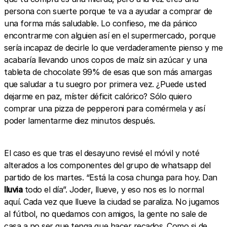
persona con suerte porque te va a ayudar a comprar de
una forma más saludable. Lo confieso, me da pánico
encontrarme con alguien así en el supermercado, porque
sería incapaz de decirle lo que verdaderamente pienso y me
acabaría llevando unos copos de maíz sin azúcar y una
tableta de chocolate 99% de esas que son más amargas
que saludar a tu suegro por primera vez. ¿Puede usted
dejarme en paz, míster déficit calórico? Sólo quiero
comprar una pizza de pepperoni para comérmela y así
poder lamentarme diez minutos después.
El caso es que tras el desayuno revisé el móvil y noté
alterados a los componentes del grupo de whatsapp del
partido de los martes. “Está la cosa chunga para hoy. Dan
lluvia
todo el día”. Joder, llueve, y eso nos es lo normal
aquí. Cada vez que llueve la ciudad se paraliza. No jugamos
al fútbol, no quedamos con amigos, la gente no sale de
casa a no ser que tenga que hacer recados. Como si de