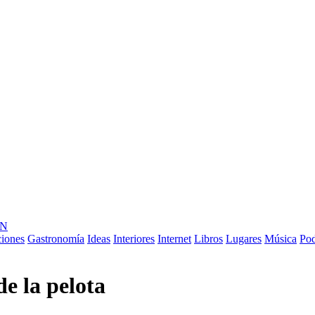
ÓN
ciones
Gastronomía
Ideas
Interiores
Internet
Libros
Lugares
Música
Pod
e la pelota