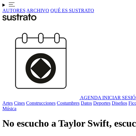
AUTORES
ARCHIVO
QUÉ ES SUSTRATO
AGENDA
INICIAR SESI
Artes
Cines
Construcciones
Costumbres
Datos
Deportes
Diseños
Fic
Música
No escucho a Taylor Swift, escuch