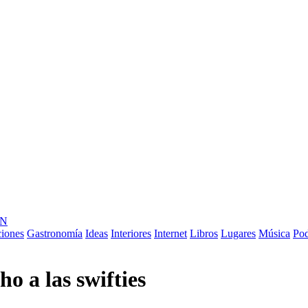
ÓN
ciones
Gastronomía
Ideas
Interiores
Internet
Libros
Lugares
Música
Pod
o a las swifties