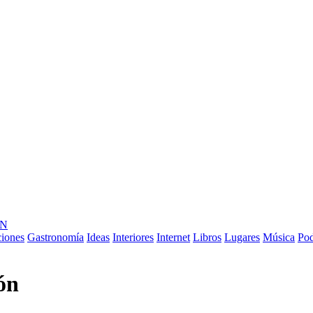
ÓN
ciones
Gastronomía
Ideas
Interiores
Internet
Libros
Lugares
Música
Pod
ón