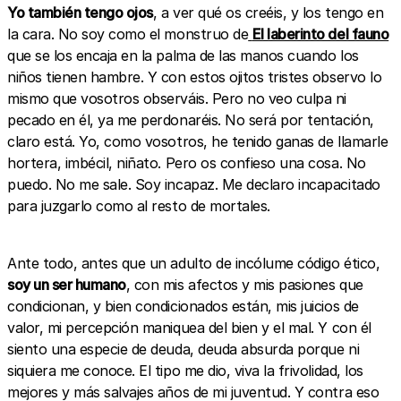
Yo también tengo ojos
, a ver qué os creéis, y los tengo en
la cara. No soy como el monstruo de
El laberinto del fauno
que se los encaja en la palma de las manos cuando los
niños tienen hambre. Y con estos ojitos tristes observo lo
mismo que vosotros observáis. Pero no veo culpa ni
pecado en él, ya me perdonaréis. No será por tentación,
claro está. Yo, como vosotros, he tenido ganas de llamarle
hortera, imbécil, niñato. Pero os confieso una cosa. No
puedo. No me sale. Soy incapaz. Me declaro incapacitado
para juzgarlo como al resto de mortales.
Ante todo, antes que un adulto de incólume código ético,
soy un ser humano
, con mis afectos y mis pasiones que
condicionan, y bien condicionados están, mis juicios de
valor, mi percepción maniquea del bien y el mal. Y con él
siento una especie de deuda, deuda absurda porque ni
siquiera me conoce. El tipo me dio, viva la frivolidad, los
mejores y más salvajes años de mi juventud. Y contra eso