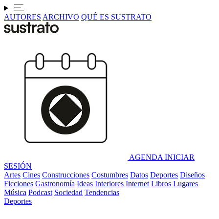
AUTORES
ARCHIVO
QUÉ ES SUSTRATO
AGENDA
INICIAR
SESIÓN
Artes
Cines
Construcciones
Costumbres
Datos
Deportes
Diseños
Ficciones
Gastronomía
Ideas
Interiores
Internet
Libros
Lugares
Música
Podcast
Sociedad
Tendencias
Deportes