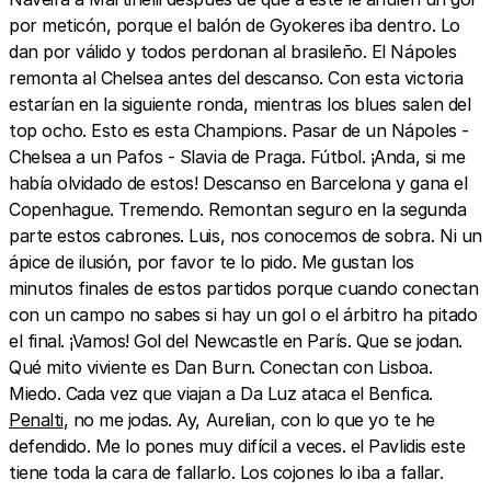
por meticón, porque el balón de Gyokeres iba dentro. Lo
dan por válido y todos perdonan al brasileño. El Nápoles
remonta al Chelsea antes del descanso. Con esta victoria
estarían en la siguiente ronda, mientras los blues salen del
top ocho. Esto es esta Champions. Pasar de un Nápoles -
Chelsea a un Pafos - Slavia de Praga. Fútbol. ¡Anda, si me
había olvidado de estos! Descanso en Barcelona y gana el
Copenhague. Tremendo. Remontan seguro en la segunda
parte estos cabrones. Luis, nos conocemos de sobra. Ni un
ápice de ilusión, por favor te lo pido. Me gustan los
minutos finales de estos partidos porque cuando conectan
con un campo no sabes si hay un gol o el árbitro ha pitado
el final. ¡Vamos! Gol del Newcastle en París. Que se jodan.
Qué mito viviente es Dan Burn. Conectan con Lisboa.
Miedo. Cada vez que viajan a Da Luz ataca el Benfica.
Penalti
, no me jodas. Ay, Aurelian, con lo que yo te he
defendido. Me lo pones muy difícil a veces. el Pavlidis este
tiene toda la cara de fallarlo. Los cojones lo iba a fallar.