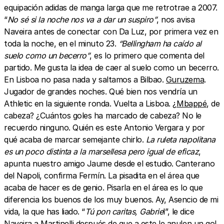
equipación adidas de manga larga que me retrotrae a 2007.
“
No sé si la noche nos va a dar un suspiro”
, nos avisa
Naveira antes de conectar con Da Luz, por primera vez en
toda la noche, en el minuto 23.
“Bellingham ha caído al
suelo como un becerro”
, es lo primero que comenta del
partido. Me gusta la idea de caer al suelo como un becerro.
En Lisboa no pasa nada y saltamos a Bilbao.
Guruzema
.
Jugador de grandes noches. Qué bien nos vendría un
Athletic en la siguiente ronda. Vuelta a Lisboa. ¿
Mbappé
, de
cabeza? ¿Cuántos goles ha marcado de cabeza? No le
recuerdo ninguno. Quién es este Antonio Vergara y por
qué acaba de marcar semejante chirlo.
La ruleta napolitana
es un poco distinta a la marsellesa pero igual de eficaz
,
apunta nuestro amigo Jaume desde el estudio. Canterano
del Napoli, confirma Fermín. La pisadita en el área que
acaba de hacer es de genio. Pisarla en el área es lo que
diferencia los buenos de los muy buenos. Ay, Asencio de mi
vida, la que has liado. “
Tú pon caritas, Gabrie
l”, le dice
Naveira a Martinelli después de que a este le anulen un gol