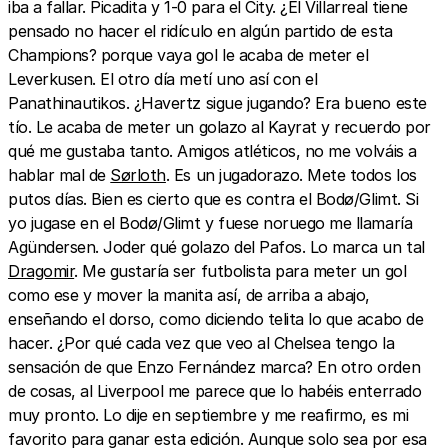
iba a fallar. Picadita y 1-0 para el City. ¿El Villarreal tiene
pensado no hacer el ridículo en algún partido de esta
Champions? porque vaya gol le acaba de meter el
Leverkusen. El otro día metí uno así con el
Panathinautikos. ¿Havertz sigue jugando? Era bueno este
tío. Le acaba de meter un golazo al Kayrat y recuerdo por
qué me gustaba tanto. Amigos atléticos, no me volváis a
hablar mal de
Sørloth
. Es un jugadorazo. Mete todos los
putos días. Bien es cierto que es contra el Bodø/Glimt. Si
yo jugase en el Bodø/Glimt y fuese noruego me llamaría
Agündersen. Joder qué golazo del Pafos. Lo marca un tal
Dragomir
. Me gustaría ser futbolista para meter un gol
como ese y mover la manita así, de arriba a abajo,
enseñando el dorso, como diciendo telita lo que acabo de
hacer. ¿Por qué cada vez que veo al Chelsea tengo la
sensación de que Enzo Fernández marca? En otro orden
de cosas, al Liverpool me parece que lo habéis enterrado
muy pronto. Lo dije en septiembre y me reafirmo, es mi
favorito para ganar esta edición. Aunque solo sea por esa