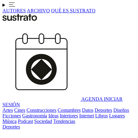
AUTORES
ARCHIVO
QUÉ ES SUSTRATO
AGENDA
INICIAR
SESIÓN
Artes
Cines
Construcciones
Costumbres
Datos
Deportes
Diseños
Ficciones
Gastronomía
Ideas
Interiores
Internet
Libros
Lugares
Música
Podcast
Sociedad
Tendencias
Deportes