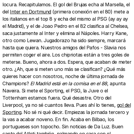
locura. Recapitulamos. El gol del Brujas echa al Marsella, el
del
Inter en Dortmund
(primera conexión en el 80) mete a
los italianos en el top 8 y echa del mismo al PSG (ay ay ay
el Madrid), y el de Joao Pedro en el 82 clasifica al Chelsea,
saca justamente al Inter y elimina al Nápoles. Harry Kane,
otro como Lewan. Jugadorazo ha sido siempre, marcará
hasta que quiera. Nuestros amigos del Pafos - Slavia nos
permiten coger el aire. Los chipriotas están a tres goles de
meterse. Bueno, ahora a dos. Espera, que acaban de meter
otro. ¿Ah, que si meten uno más se clasifican? ¿Qué más
quieres hacer con nosotros, noche de última jornada de
Champions?
El Madrid está en la cornisa en el 88
, apunta
Naveira. Si mete el Sporting, el PSG, la Juve o el
Tottenham estamos fuera. Qué desastre. Otro del
Liverpool, ya no sé cuantos lleva. Pues ahí lo tienes,
gol del
Sporting
. No sé ni qué decir. Empiezas la jornada tercero y
la vas a acabar noveno. En fin. Acaba en Bilbao, los
portugueses son topocho. Sin noticias de Da Luz. Buen
cante del Atleti también, palmando en casa con el