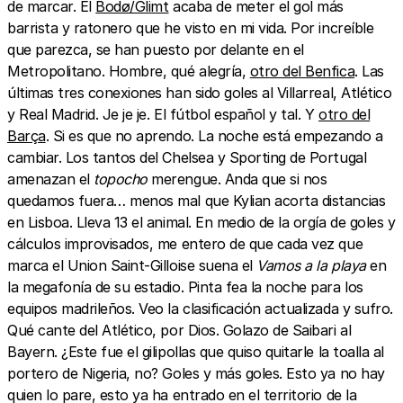
de marcar. El
Bodø/Glimt
acaba de meter el gol más
barrista y ratonero que he visto en mi vida. Por increíble
que parezca, se han puesto por delante en el
Metropolitano. Hombre, qué alegría,
otro del Benfica
. Las
últimas tres conexiones han sido goles al Villarreal, Atlético
y Real Madrid. Je je je. El fútbol español y tal. Y
otro del
Barça
. Si es que no aprendo. La noche está empezando a
cambiar. Los tantos del Chelsea y Sporting de Portugal
amenazan el
topocho
merengue. Anda que si nos
quedamos fuera… menos mal que Kylian acorta distancias
en Lisboa. Lleva 13 el animal. En medio de la orgía de goles y
cálculos improvisados, me entero de que cada vez que
marca el Union Saint-Gilloise suena el
Vamos a la playa
en
la megafonía de su estadio. Pinta fea la noche para los
equipos madrileños. Veo la clasificación actualizada y sufro.
Qué cante del Atlético, por Dios. Golazo de Saibari al
Bayern. ¿Este fue el gilipollas que quiso quitarle la toalla al
portero de Nigeria, no? Goles y más goles. Esto ya no hay
quien lo pare, esto ya ha entrado en el territorio de la