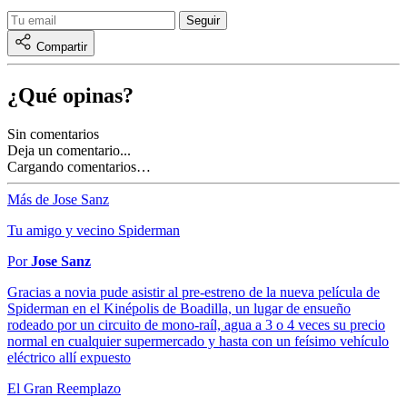
Compartir
¿Qué opinas?
Sin comentarios
Deja un comentario...
Cargando comentarios…
Más de Jose Sanz
Tu amigo y vecino Spiderman
Por
Jose Sanz
Gracias a novia pude asistir al pre-estreno de la nueva película de
Spiderman en el Kinépolis de Boadilla, un lugar de ensueño
rodeado por un circuito de mono-raíl, agua a 3 o 4 veces su precio
normal en cualquier supermercado y hasta con un feísimo vehículo
eléctrico allí expuesto
El Gran Reemplazo