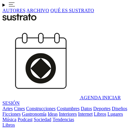
AUTORES
ARCHIVO
QUÉ ES SUSTRATO
AGENDA
INICIAR
SESIÓN
Artes
Cines
Construcciones
Costumbres
Datos
Deportes
Diseños
Ficciones
Gastronomía
Ideas
Interiores
Internet
Libros
Lugares
Música
Podcast
Sociedad
Tendencias
Libros