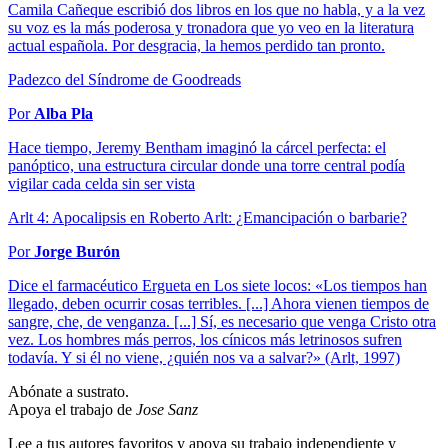
Camila Cañeque escribió dos libros en los que no habla, y a la vez
su voz es la más poderosa y tronadora que yo veo en la literatura
actual española. Por desgracia, la hemos perdido tan pronto.
Padezco del Síndrome de Goodreads
Por
Alba Pla
Hace tiempo, Jeremy Bentham imaginó la cárcel perfecta: el
panóptico, una estructura circular donde una torre central podía
vigilar cada celda sin ser vista
Arlt 4: Apocalipsis en Roberto Arlt: ¿Emancipación o barbarie?
Por
Jorge Burón
Dice el farmacéutico Ergueta en Los siete locos: «Los tiempos han
llegado, deben ocurrir cosas terribles. [...] Ahora vienen tiempos de
sangre, che, de venganza. [...] Sí, es necesario que venga Cristo otra
vez. Los hombres más perros, los cínicos más letrinosos sufren
todavía. Y si él no viene, ¿quién nos va a salvar?» (Arlt, 1997)
Abónate a sustrato.
Apoya el trabajo de
Jose Sanz
Lee a tus autores favoritos y apoya su trabajo independiente y