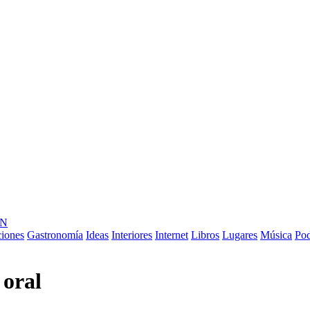
ÓN
ciones
Gastronomía
Ideas
Interiores
Internet
Libros
Lugares
Música
Pod
 oral