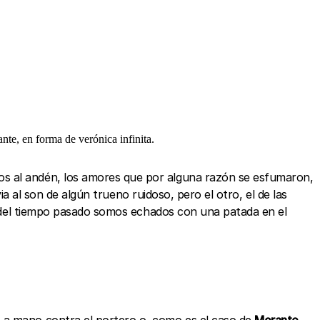
te, en forma de verónica infinita.
os al andén, los amores que por alguna razón se esfumaron,
ia al son de algún trueno ruidoso, pero el otro, el de las
as del tiempo pasado somos echados con una patada en el
o a mano contra el portero o, como es el caso de
Morante
,