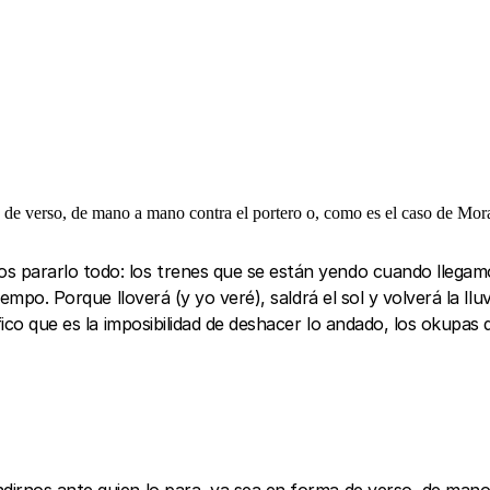
 de verso, de mano a mano contra el portero o, como es el caso de Moran
s pararlo todo: los trenes que se están yendo cuando llegam
empo. Porque lloverá (y yo veré), saldrá el sol y volverá la lluv
ófico que es la imposibilidad de deshacer lo andado, los okup
dirnos ante quien lo para, ya sea en forma de verso, de man