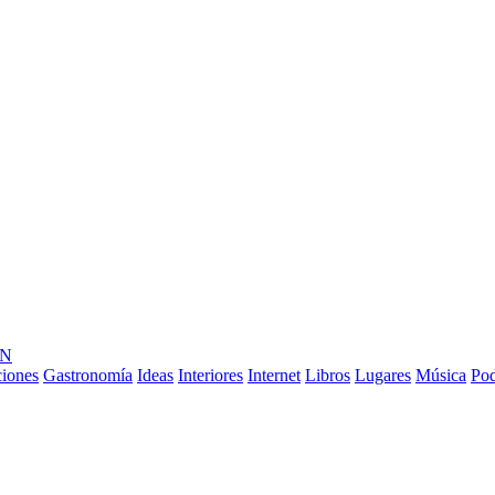
ÓN
ciones
Gastronomía
Ideas
Interiores
Internet
Libros
Lugares
Música
Pod