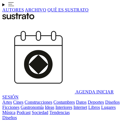
AUTORES
ARCHIVO
QUÉ ES SUSTRATO
AGENDA
INICIAR
SESIÓN
Artes
Cines
Construcciones
Costumbres
Datos
Deportes
Diseños
Ficciones
Gastronomía
Ideas
Interiores
Internet
Libros
Lugares
Música
Podcast
Sociedad
Tendencias
Diseños