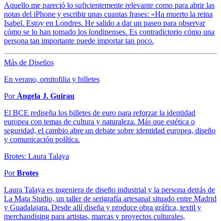
Aquello me pareció lo suficientemente relevante como para abrir las
notas del iPhone y escribir unas cuantas frases: «Ha muerto la reina
Isabel. Estoy en Londres. He salido a dar un paseo para observar
cómo se lo han tomado los londinenses. Es contradictorio cómo una
persona tan importante puede importar tan poco.
Más de Diseños
En verano, ornitofilia y billetes
Por
Ángela J. Guirau
El BCE rediseña los billetes de euro para reforzar la identidad
europea con temas de cultura y naturaleza. Más que estética o
seguridad, el cambio abre un debate sobre identidad europea, diseño
y comunicación política.
Brotes: Laura Talaya
Por
Brotes
Laura Talaya es ingeniera de diseño industrial y la persona detrás de
La Mata Studio, un taller de serigrafía artesanal situado entre Madrid
y Guadalajara. Desde allí diseña y produce obra gráfica, textil y
merchandising para artistas, marcas y proyectos culturales,