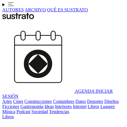
AUTORES
ARCHIVO
QUÉ ES SUSTRATO
AGENDA
INICIAR
SESIÓN
Artes
Cines
Construcciones
Costumbres
Datos
Deportes
Diseños
Ficciones
Gastronomía
Ideas
Interiores
Internet
Libros
Lugares
Música
Podcast
Sociedad
Tendencias
Libros