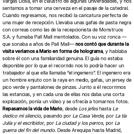
Vargas Llosa, en el claustro de algunas universidades, y nos
sentamos a tomar una cerveza en el pasaje de la catedral.
Cuando regresamos, nos recibió la caricatura perfecta de
una mujer de recepción. Llevaba unas gafas de pasta negra
con correas como las de la recepcionista de Monstruos
S.A. y fumaba Pall Mall mentolados. Con su voz ronca —
que sonaba a años de Pall Mall—
nos contó que durante la
visita veríamos a Mario en forma de holograma
, y hablaba
sobre él con una familiaridad genuina. El guía no estaba
disponible por lo que el recorrido nos lo podría hacer un
trabajador al que ella llamaba “el ingeniero”. El ingeniero era
un hombre enjuto con la raya en medio, gafas, un jersey de
pico verde y pantalones de pinzas. Junto a él recorrimos
las estancias, y en cada una de ellas nos daba una corta
explicación, ponía un vídeo y se ofrecía a tomarnos fotos.
Repasamos la vida de Mario
, desde
Los jefes
hasta
Le
dedico mi silencio
, pasando por
La Casa Verde
, por
La tía
Julia y el escribidor
, por
La ciudad y los perros
, por
La
guerra del fin del mundo
. Desde Arequipa hasta Madrid,