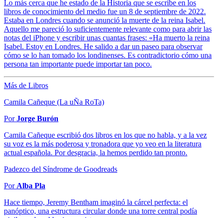
Lo más cerca que he estado de la Historia que se escribe en los
libros de conocimiento del medio fue un 8 de septiembre de 2022.
Estaba en Londres cuando se anunció la muerte de la reina Isabel.
Aquello me pareció lo suficientemente relevante como para abrir las
notas del iPhone y escribir unas cuantas frases: «Ha muerto la reina
Isabel. Estoy en Londres. He salido a dar un paseo para observar
cómo se lo han tomado los londinenses. Es contradictorio cómo una
persona tan importante puede importar tan poco.
Más de Libros
Camila Cañeque (La uÑa RoTa)
Por
Jorge Burón
Camila Cañeque escribió dos libros en los que no habla, y a la vez
su voz es la más poderosa y tronadora que yo veo en la literatura
actual española. Por desgracia, la hemos perdido tan pronto.
Padezco del Síndrome de Goodreads
Por
Alba Pla
Hace tiempo, Jeremy Bentham imaginó la cárcel perfecta: el
panóptico, una estructura circular donde una torre central podía