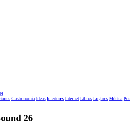
ÓN
ciones
Gastronomía
Ideas
Interiores
Internet
Libros
Lugares
Música
Pod
Sound 26