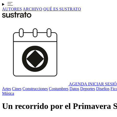
AUTORES
ARCHIVO
QUÉ ES SUSTRATO
AGENDA
INICIAR SESI
Artes
Cines
Construcciones
Costumbres
Datos
Deportes
Diseños
Fic
Música
Un recorrido por el Primavera 