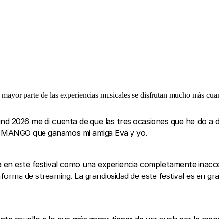
 mayor parte de las experiencias musicales se disfrutan mucho más cua
nd 2026 me di cuenta de que las tres ocasiones que he ido a di
 de MANGO que ganamos mi amiga Eva y yo.
n este festival como una experiencia completamente inaccesi
aforma de streaming. La grandiosidad de este festival es en gr
ente aquello a lo que más ganas tienes de ver suele ser lo men