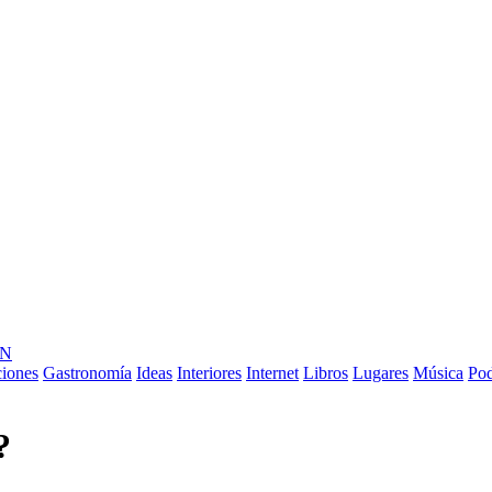
ÓN
ciones
Gastronomía
Ideas
Interiores
Internet
Libros
Lugares
Música
Pod
?