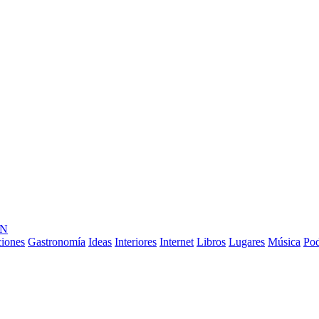
ÓN
ciones
Gastronomía
Ideas
Interiores
Internet
Libros
Lugares
Música
Pod