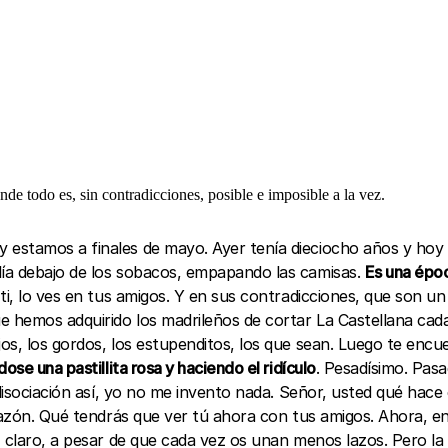
de todo es, sin contradicciones, posible e imposible a la vez.
 estamos a finales de mayo. Ayer tenía dieciocho años y hoy
lía debajo de los sobacos, empapando las camisas.
Es una époc
ti, lo ves en tus amigos. Y en sus contradicciones, que son un
e hemos adquirido los madrileños de cortar La Castellana c
os, los gordos, los estupenditos, los que sean. Luego te encu
se una pastillita rosa y haciendo el ridículo
. Pesadísimo. Pas
 disociación así, yo no me invento nada. Señor, usted qué hac
a razón. Qué tendrás que ver tú ahora con tus amigos. Ahora,
o, claro, a pesar de que cada vez os unan menos lazos. Pero