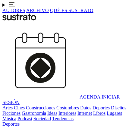
AUTORES
ARCHIVO
QUÉ ES SUSTRATO
AGENDA
INICIAR
SESIÓN
Artes
Cines
Construcciones
Costumbres
Datos
Deportes
Diseños
Ficciones
Gastronomía
Ideas
Interiores
Internet
Libros
Lugares
Música
Podcast
Sociedad
Tendencias
Deportes