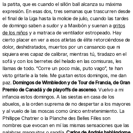
la patita, que es cuando el sillón ball alcanza su máxima
expresión. En esas dos, tres semanas que trascurren desde
el final de la Liga hasta la molicie de julio, cuando las tardes
de domingo saben a sudor y a Maxibón y suenan a
gritos
de los niños
y a matraca de ventilador estropeado. Hay
cierto placer en ver a esos atletas de élite retorciéndose de
dolor, deshidratados, muertos por un cansancio que ni
siquiera eres capaz de calibrar, mientras tú, tiradazo en el
sofá y con los berretes del helado en las comisuras, les
llamas de todo. “Corre un poco más, puto vago”, te han
visto gritarle a la tele. Me gustan estos domingos, me dan
paz.
Domingos de Wimbledon y de Tour de Francia, de Gran
Premio de Canadá y de playoffs de ascenso
. Vuelvo a mi
infancia estos domingos. A las siestas en casa de los
abuelos, a la orden suprema de no despertar a los mayores
y al vuelo de las moscas como único entretenimiento. La
Phillippe Chatrier o la Planche des Belles Filles son
nombres que evocan en mí las mismas sensaciones que las
palabras manguitos o sandía.
Carlos de Andrés hablándome