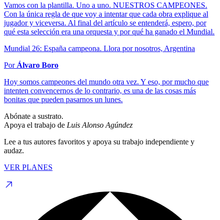
Vamos con la plantilla. Uno a uno. NUESTROS CAMPEONES.
Con la única regla de que voy a intentar que cada obra explique al
jugador y viceversa. Al final del artículo se entenderá, espero, por
qué esta selección era una orquesta y por qué ha ganado el Mundial.
Mundial 26: España campeona. Llora por nosotros, Argentina
Por
Álvaro Boro
Hoy somos campeones del mundo otra vez. Y eso, por mucho que
intenten convencernos de lo contrario, es una de las cosas más
bonitas que pueden pasarnos un lunes.
Abónate a sustrato.
Apoya el trabajo de
Luis Alonso Agúndez
Lee a tus autores favoritos y apoya su trabajo independiente y
audaz.
VER PLANES