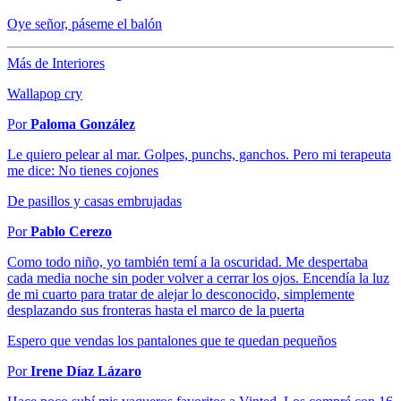
Oye señor, páseme el balón
Más de Interiores
Wallapop cry
Por
Paloma González
Le quiero pelear al mar. Golpes, punchs, ganchos. Pero mi terapeuta
me dice: No tienes cojones
De pasillos y casas embrujadas
Por
Pablo Cerezo
Como todo niño, yo también temí a la oscuridad. Me despertaba
cada media noche sin poder volver a cerrar los ojos. Encendía la luz
de mi cuarto para tratar de alejar lo desconocido, simplemente
desplazando sus fronteras hasta el marco de la puerta
Espero que vendas los pantalones que te quedan pequeños
Por
Irene Díaz Lázaro