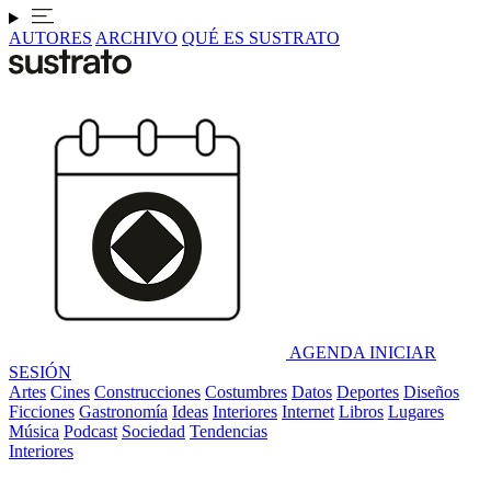
AUTORES
ARCHIVO
QUÉ ES SUSTRATO
AGENDA
INICIAR
SESIÓN
Artes
Cines
Construcciones
Costumbres
Datos
Deportes
Diseños
Ficciones
Gastronomía
Ideas
Interiores
Internet
Libros
Lugares
Música
Podcast
Sociedad
Tendencias
Interiores