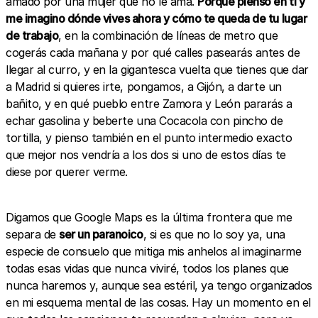
amado por una mujer que no le ama.
Porque pienso en ti y
me imagino dónde vives ahora y cómo te queda de tu lugar
de trabajo
, en la combinación de líneas de metro que
cogerás cada mañana y por qué calles pasearás antes de
llegar al curro, y en la gigantesca vuelta que tienes que dar
a Madrid si quieres irte, pongamos, a Gijón, a darte un
bañito, y en qué pueblo entre Zamora y León pararás a
echar gasolina y beberte una Cocacola con pincho de
tortilla, y pienso también en el punto intermedio exacto
que mejor nos vendría a los dos si uno de estos días te
diese por querer verme.
Digamos que Google Maps es la última frontera que me
separa de
ser un paranoico
, si es que no lo soy ya, una
especie de consuelo que mitiga mis anhelos al imaginarme
todas esas vidas que nunca viviré, todos los planes que
nunca haremos y, aunque sea estéril, ya tengo organizados
en mi esquema mental de las cosas. Hay un momento en el