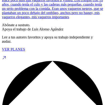
Hace poco subí mis vaqueros favoritos a Vinted. Los compré con 16
años, cuando tenía el culo y las caderas más pequeñas, cuando tenía
un serio problema con la comida. Eran unos vaqueros negros, que se
plantaban un poco debajo del ombligo, anchos pero no baggy, mis
vaqueros elegantes, mis vaqueros importantes
Abónate a sustrato.
Apoya el trabajo de
Luis Alonso Agúndez
Lee a tus autores favoritos y apoya su trabajo independiente y
audaz.
VER PLANES