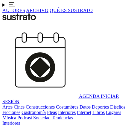
AUTORES
ARCHIVO
QUÉ ES SUSTRATO
AGENDA
INICIAR
SESIÓN
Artes
Cines
Construcciones
Costumbres
Datos
Deportes
Diseños
Ficciones
Gastronomía
Ideas
Interiores
Internet
Libros
Lugares
Música
Podcast
Sociedad
Tendencias
Interiores