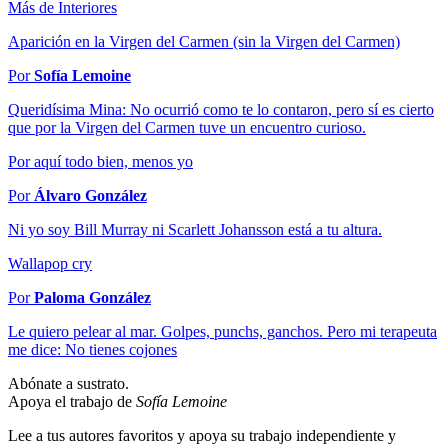
Más de Interiores
Aparición en la Virgen del Carmen (sin la Virgen del Carmen)
Por
Sofía Lemoine
Queridísima Mina: No ocurrió como te lo contaron, pero sí es cierto
que por la Virgen del Carmen tuve un encuentro curioso.
Por aquí todo bien, menos yo
Por
Álvaro González
Ni yo soy Bill Murray ni Scarlett Johansson está a tu altura.
Wallapop cry
Por
Paloma González
Le quiero pelear al mar. Golpes, punchs, ganchos. Pero mi terapeuta
me dice: No tienes cojones
Abónate a sustrato.
Apoya el trabajo de
Sofía Lemoine
Lee a tus autores favoritos y apoya su trabajo independiente y