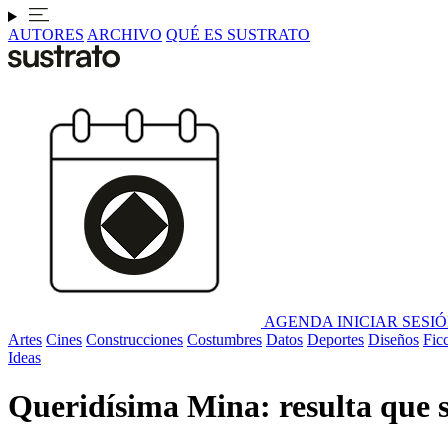
AUTORES
ARCHIVO
QUÉ ES SUSTRATO
AGENDA
INICIAR SESI
Artes
Cines
Construcciones
Costumbres
Datos
Deportes
Diseños
Fic
Ideas
Queridísima Mina: resulta que s