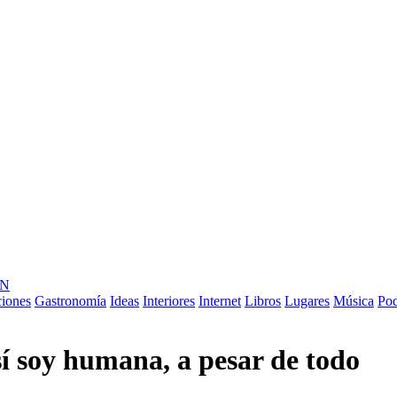
ÓN
ciones
Gastronomía
Ideas
Interiores
Internet
Libros
Lugares
Música
Pod
í soy humana, a pesar de todo