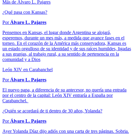
Más de Álvaro L. Pajares
¿Qué pasa con Kansas?
Por
Álvaro L. Pajares
Pensemos en Kansas, el lugar donde Argentina se alojará,
esperemos, durante un mes más, a medida que avance fases en el
torneo. En el corazón de la América más conservadora, Kansas es
un estado orgulloso de su identidad y de sus raíces humildes, ligadas
a sus granjas, al trabajo rural, a su sentido de pertenencia en la
comunidad y a Dios
León XIV en Carabanchel
Por
Álvaro L. Pajares
El nuevo papa, a diferencia de su antecesor, no quería una entrada
por el centro de la capital: León XIV entraría a España por
Carabanchel.
¿Quién se acordará de ti dentro de 30 años, Yolanda?
Por
Álvaro L. Pajares
Ayer Yolanda Díaz dijo adiós con una carta de tres páginas. Sobria.