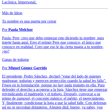
Lacónica. Impersonal.
Más de Ideas
Tu nombre es una puerta por cerrar
Por
Paula Melchor
Paula: Pere, creo que debo empezar esto diciendo tu nombre, para
traerte hasta aquí. Eres el primer Pere que conozco, el único que
conozco en realidad. Creo que eso le da cierta magia a tu nombre,
¿no?
Ganas de trabajar
Por
Miguel Gómez Garrido
El presidente, Pedro Sánchez, declaró “estar del lado de quienes
madrugan, trabajan y merecen protección cuando la salud les falla”.
Fijaos en la formulación, porque no hay nada gratuito en ella. Para
defender el derecho a acogerse a la baja, Sánchez tiene que empezar
reivindicando el madrugón y el trabajo. Después, convocar a su
primo de zumosol, el concepto mágico: el mérito, el merecimiento.
Y, finalmente, condicionar la baja a que la salud falle. Con defensas
así no se necesitan delanteros. Alguien dirá: bueno, ya sabes, you