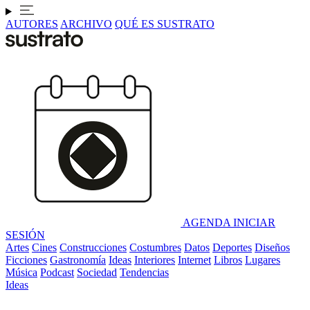
AUTORES
ARCHIVO
QUÉ ES SUSTRATO
AGENDA
INICIAR
SESIÓN
Artes
Cines
Construcciones
Costumbres
Datos
Deportes
Diseños
Ficciones
Gastronomía
Ideas
Interiores
Internet
Libros
Lugares
Música
Podcast
Sociedad
Tendencias
Ideas