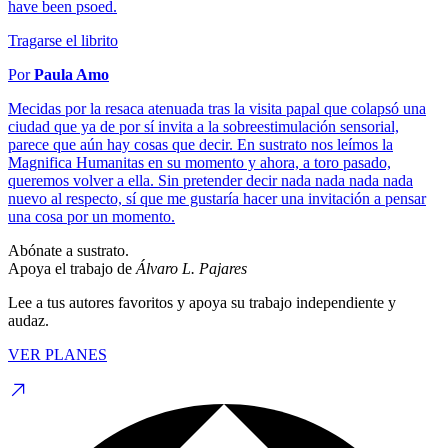
have been psoed.
Tragarse el librito
Por
Paula Amo
Mecidas por la resaca atenuada tras la visita papal que colapsó una
ciudad que ya de por sí invita a la sobreestimulación sensorial,
parece que aún hay cosas que decir. En sustrato nos leímos la
Magnifica Humanitas en su momento y ahora, a toro pasado,
queremos volver a ella. Sin pretender decir nada nada nada nada
nuevo al respecto, sí que me gustaría hacer una invitación a pensar
una cosa por un momento.
Abónate a sustrato.
Apoya el trabajo de
Álvaro L. Pajares
Lee a tus autores favoritos y apoya su trabajo independiente y
audaz.
VER PLANES