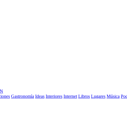
ÓN
ciones
Gastronomía
Ideas
Interiores
Internet
Libros
Lugares
Música
Pod