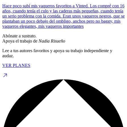
Hace poco subí mis vaqueros favoritos a Vinted. Los compré con 16
años, cuando tenía el culo y las caderas más pequeñas, cuando tenía
un serio problema con la comida. Eran unos vaqueros negros, que se
plantaban un poco debajo del ombligo, anchos pero no baggy, mis
vaqueros elegantes, mis vaqueros importantes
Abónate a sustrato.
Apoya el trabajo de
Nadia Risueño
Lee a tus autores favoritos y apoya su trabajo independiente y
audaz.
VER PLANES