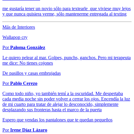
me gustaría tener un novio sólo para textearle que viviese muy lejos
y que nunca quisiera verme, sólo mantenerme entregada al texting
Más de Interiores
Wallapop cry
Por
Paloma González
Le quiero pelear al mar. Golpes, punchs, ganchos. Pero mi terapeuta
me dice: No tienes cojones
De pasillos y casas embrujadas
Por
Pablo Cerezo
Como todo niño, yo también temí a la oscuridad. Me despertaba
cada media noche sin poder volver a cerrar los ojos. Encendía la luz
de mi cuarto para tratar de alejar lo desconocido, simplemente
desplazando sus fronteras hasta el marco de la puerta
Espero que vendas los pantalones que te quedan pequeños
Por
Irene Díaz Lázaro