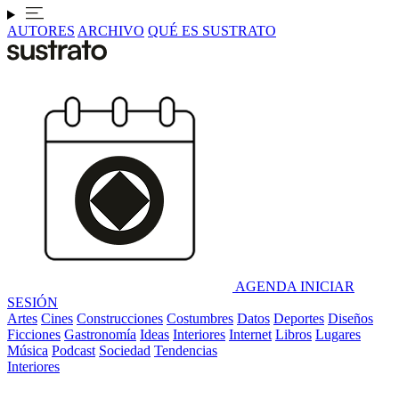
AUTORES
ARCHIVO
QUÉ ES SUSTRATO
AGENDA
INICIAR
SESIÓN
Artes
Cines
Construcciones
Costumbres
Datos
Deportes
Diseños
Ficciones
Gastronomía
Ideas
Interiores
Internet
Libros
Lugares
Música
Podcast
Sociedad
Tendencias
Interiores