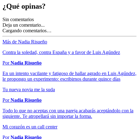
¿Qué opinas?
Sin comentarios
Deja un comentario...
Cargando comentarios…
Más de Nadia Risueño
Contra la soledad, contra España y a favor de Luis Agúndez
Por
Nadia Risueño
En un intento vacilante y fatigoso de hallar agrado en Luis Agúndez,
le propongo un experimento: escribirnos durante quince días
Tu nueva novia me la suda
Por
Nadia Risueño
Todo lo que no aceptas con una pareja acabarás aceptándolo con la
siguiente. Te atropellará sin importar la forma.
Mi corazón es un call center
Por
Nadia Risueño