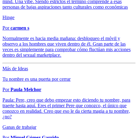
mind. Una vibe. Siendo estrictos el término comprende a esas
personas de bajas aspiraciones tanto culturales como económicas
Hinge
Por
carmen s
Normalmente es hacia media mañana: desbloqueo el móvil y
observo a los hombres que viven dentro de él. Gran parte de las
veces es simplemente para comprobar cómo fluctúan mis acciones
dentro del sexual marketplace.
Más de Ideas
Tu nombre es una puerta por cerrar
Por
Paula Melchor
Paula: Pere, creo que debo empezar esto diciendo tu nombre, para
traerte hasta aquí. Eres el primer Pere que conozco, el único que
conozco en realidad. Creo que eso le da cierta magia a tu nombre,
¿no?
Ganas de trabajar
Por
Miguel Gómez Garrido