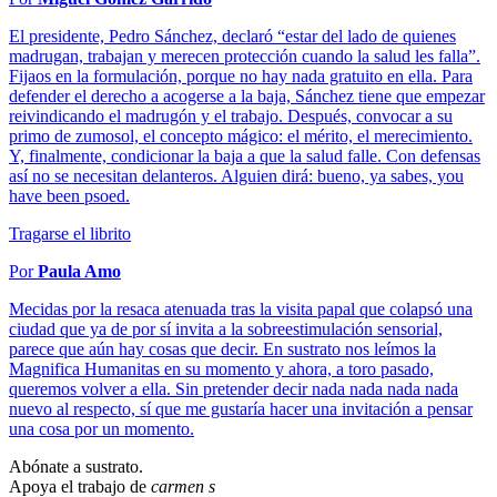
El presidente, Pedro Sánchez, declaró “estar del lado de quienes
madrugan, trabajan y merecen protección cuando la salud les falla”.
Fijaos en la formulación, porque no hay nada gratuito en ella. Para
defender el derecho a acogerse a la baja, Sánchez tiene que empezar
reivindicando el madrugón y el trabajo. Después, convocar a su
primo de zumosol, el concepto mágico: el mérito, el merecimiento.
Y, finalmente, condicionar la baja a que la salud falle. Con defensas
así no se necesitan delanteros. Alguien dirá: bueno, ya sabes, you
have been psoed.
Tragarse el librito
Por
Paula Amo
Mecidas por la resaca atenuada tras la visita papal que colapsó una
ciudad que ya de por sí invita a la sobreestimulación sensorial,
parece que aún hay cosas que decir. En sustrato nos leímos la
Magnifica Humanitas en su momento y ahora, a toro pasado,
queremos volver a ella. Sin pretender decir nada nada nada nada
nuevo al respecto, sí que me gustaría hacer una invitación a pensar
una cosa por un momento.
Abónate a sustrato.
Apoya el trabajo de
carmen s