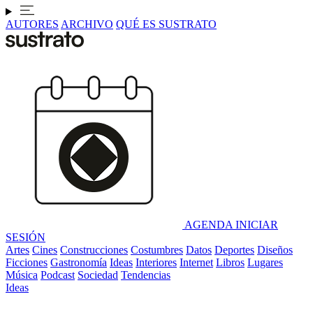
AUTORES
ARCHIVO
QUÉ ES SUSTRATO
AGENDA
INICIAR
SESIÓN
Artes
Cines
Construcciones
Costumbres
Datos
Deportes
Diseños
Ficciones
Gastronomía
Ideas
Interiores
Internet
Libros
Lugares
Música
Podcast
Sociedad
Tendencias
Ideas