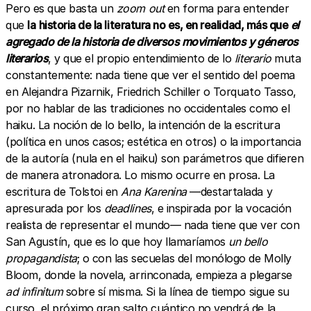
Pero es que basta un
zoom out
en forma para entender
que
la
historia de la literatura no es, en realidad, más que
el
agregado de la historia de diversos movimientos y géneros
literarios
, y que el propio entendimiento de lo
literario
muta
constantemente: nada tiene que ver el sentido del poema
en Alejandra Pizarnik, Friedrich Schiller o Torquato Tasso,
por no hablar de las tradiciones no occidentales como el
haiku. La noción de lo bello, la intención de la escritura
(política en unos casos; estética en otros) o la importancia
de la autoría (nula en el haiku) son parámetros que difieren
de manera atronadora. Lo mismo ocurre en prosa. La
escritura de Tolstoi en
Ana Karenina
—destartalada y
apresurada por los
deadlines
, e inspirada por la vocación
realista de representar el mundo— nada tiene que ver con
San Agustín, que es lo que hoy llamaríamos
un bello
propagandista
; o con las secuelas del monólogo de Molly
Bloom, donde la novela, arrinconada, empieza a plegarse
ad infinitum
sobre sí misma. Si la línea de tiempo sigue su
curso, el próximo gran salto cuántico no vendrá de la