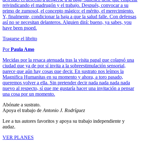
reivindicando el madrugón y el trabajo. Después, convocar a su
primo de zumosol, el concepto mágico: el mérito, el merecimiento.
Y, finalmente, condicionar la baja a que la salud falle. Con defensas
así no se necesitan delanteros. Alguien dirá: bueno, ya sabes, you
have been psoed.
Tragarse el librito
Por
Paula Amo
Mecidas por la resaca atenuada tras la visita papal que colapsó una
ciudad que ya de por sí invita a la sobreestimulación sensorial,
parece que aún hay cosas que decir. En sustrato nos leímos la
Magnifica Humanitas en su momento y ahora, a toro pasado,
queremos volver a ella. Sin pretender decir nada nada nada nada
nuevo al respecto, sí que me gustaría hacer una invitación a pensar
una cosa por un momento.
Abónate a sustrato.
Apoya el trabajo de
Antonio J. Rodríguez
Lee a tus autores favoritos y apoya su trabajo independiente y
audaz.
VER PLANES