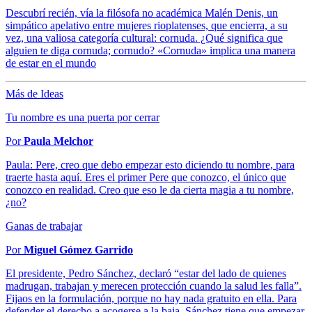
Descubrí recién, vía la filósofa no académica Malén Denis, un
simpático apelativo entre mujeres rioplatenses, que encierra, a su
vez, una valiosa categoría cultural: cornuda. ¿Qué significa que
alguien te diga cornuda; cornudo? «Cornuda» implica una manera
de estar en el mundo
Más de Ideas
Tu nombre es una puerta por cerrar
Por
Paula Melchor
Paula: Pere, creo que debo empezar esto diciendo tu nombre, para
traerte hasta aquí. Eres el primer Pere que conozco, el único que
conozco en realidad. Creo que eso le da cierta magia a tu nombre,
¿no?
Ganas de trabajar
Por
Miguel Gómez Garrido
El presidente, Pedro Sánchez, declaró “estar del lado de quienes
madrugan, trabajan y merecen protección cuando la salud les falla”.
Fijaos en la formulación, porque no hay nada gratuito en ella. Para
defender el derecho a acogerse a la baja, Sánchez tiene que empezar