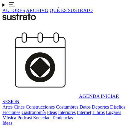
AUTORES
ARCHIVO
QUÉ ES SUSTRATO
AGENDA
INICIAR
SESIÓN
Artes
Cines
Construcciones
Costumbres
Datos
Deportes
Diseños
Ficciones
Gastronomía
Ideas
Interiores
Internet
Libros
Lugares
Música
Podcast
Sociedad
Tendencias
Ideas