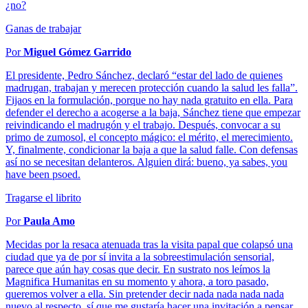
¿no?
Ganas de trabajar
Por
Miguel Gómez Garrido
El presidente, Pedro Sánchez, declaró “estar del lado de quienes
madrugan, trabajan y merecen protección cuando la salud les falla”.
Fijaos en la formulación, porque no hay nada gratuito en ella. Para
defender el derecho a acogerse a la baja, Sánchez tiene que empezar
reivindicando el madrugón y el trabajo. Después, convocar a su
primo de zumosol, el concepto mágico: el mérito, el merecimiento.
Y, finalmente, condicionar la baja a que la salud falle. Con defensas
así no se necesitan delanteros. Alguien dirá: bueno, ya sabes, you
have been psoed.
Tragarse el librito
Por
Paula Amo
Mecidas por la resaca atenuada tras la visita papal que colapsó una
ciudad que ya de por sí invita a la sobreestimulación sensorial,
parece que aún hay cosas que decir. En sustrato nos leímos la
Magnifica Humanitas en su momento y ahora, a toro pasado,
queremos volver a ella. Sin pretender decir nada nada nada nada
nuevo al respecto, sí que me gustaría hacer una invitación a pensar