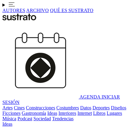
AUTORES
ARCHIVO
QUÉ ES SUSTRATO
AGENDA
INICIAR
SESIÓN
Artes
Cines
Construcciones
Costumbres
Datos
Deportes
Diseños
Ficciones
Gastronomía
Ideas
Interiores
Internet
Libros
Lugares
Música
Podcast
Sociedad
Tendencias
Ideas