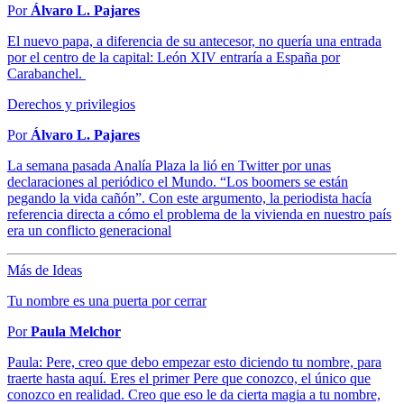
Por
Álvaro L. Pajares
El nuevo papa, a diferencia de su antecesor, no quería una entrada
por el centro de la capital: León XIV entraría a España por
Carabanchel.
Derechos y privilegios
Por
Álvaro L. Pajares
La semana pasada Analía Plaza la lió en Twitter por unas
declaraciones al periódico el Mundo. “Los boomers se están
pegando la vida cañón”. Con este argumento, la periodista hacía
referencia directa a cómo el problema de la vivienda en nuestro país
era un conflicto generacional
Más de Ideas
Tu nombre es una puerta por cerrar
Por
Paula Melchor
Paula: Pere, creo que debo empezar esto diciendo tu nombre, para
traerte hasta aquí. Eres el primer Pere que conozco, el único que
conozco en realidad. Creo que eso le da cierta magia a tu nombre,