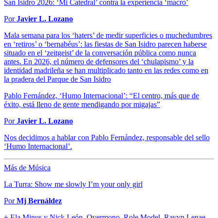
San Isidro 2026: ‘Mi Catedral’ contra la experiencia ‘macro’
Por
Javier L. Lozano
Mala semana para los ‘haters’ de medir superficies o muchedumbres
en ‘retiros’ o ‘bernabéus’: las fiestas de San Isidro parecen haberse
situado en el ‘zeitgeist’ de la conversación pública como nunca
antes. En 2026, el número de defensores del ‘chulapismo’ y la
identidad madrileña se han multiplicado tanto en las redes como en
la pradera del Parque de San Isidro
Pablo Fernández, ‘Humo Internacional’: “El centro, más que de
éxito, está lleno de gente mendigando por migajas”
Por
Javier L. Lozano
Nos decidimos a hablar con Pablo Fernández, responsable del sello
‘Humo Internacional’.
Más de Música
La Turra: Show me slowly I’m your only girl
Por
Mj Bernáldez
+ Ela Minus y Nick León, Overmono, Role Model, Ravyn Lenae,