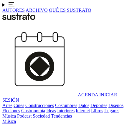
AUTORES
ARCHIVO
QUÉ ES SUSTRATO
AGENDA
INICIAR
SESIÓN
Artes
Cines
Construcciones
Costumbres
Datos
Deportes
Diseños
Ficciones
Gastronomía
Ideas
Interiores
Internet
Libros
Lugares
Música
Podcast
Sociedad
Tendencias
Música