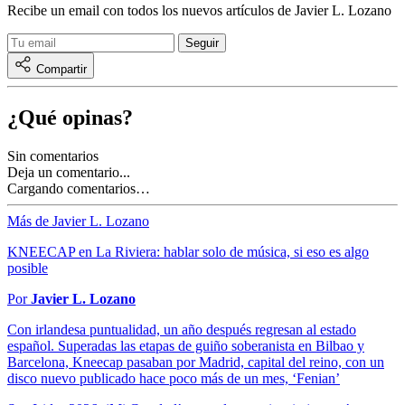
Recibe un email con todos los nuevos artículos de Javier L. Lozano
Compartir
¿Qué opinas?
Sin comentarios
Deja un comentario...
Cargando comentarios…
Más de Javier L. Lozano
KNEECAP en La Riviera: hablar solo de música, si eso es algo
posible
Por
Javier L. Lozano
Con irlandesa puntualidad, un año después regresan al estado
español. Superadas las etapas de guiño soberanista en Bilbao y
Barcelona, Kneecap pasaban por Madrid, capital del reino, con un
disco nuevo publicado hace poco más de un mes, ‘Fenian’