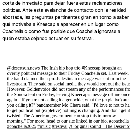
corta de inmediato para dejar fuera estas reclamaciones
políticas. Ante esta avalancha de contacto con la realidad
abortada, las preguntas pertinentes giran en torno a saber
qué motivaba a Kneecap a aparecer en un lugar como
Coachella o cómo fue posible que Coachella ignorase a
quién estaba dejando actuar en su festival.
@desertsun.news
The Irish hip hop trio
#Kneecap
brought an
overtly political message to their Friday Coachella set. Last week,
the band claimed their pro-Palestinian message was cut from the
livestream. They said on social media they would sort out the issue.
However, Goldenvoice did not stream any of the performances fro
the Sonora tent on Friday, leaving Kneecap's message offline once
again. "If you're not calling it a genocide, what the (expletive) are
you calling it?" bandmember Mo Chara said. "I'd love to not to ha
to get political but (expletive) nothing is changing. And don't get it
twisted. The American government can stop this tomorrow
morning." For more, head to our site linked in our bio.
#coachella
#coachella2025
#music
#festival
♬ original sound - The Desert S