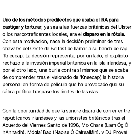
Uno de los métodos predilectos que usaba el IRA para
castigar y torturar
, ya sea a las fuerzas británicas del Ulster
o los narcotraficantes locales, era el
disparo en la rótula.
Con esta motivación, nace la decisión preliminar de tres
chavales del Oeste de Belfast de llamar a su banda de rap
‘Kneecap’. La decisión representa, por un lado, el explícito
rechazo a la invasión imperial británica en la isla irlandesa, y
por el otro lado, una burla contra sí mismos que se acaba
de comprender tras el visionado de ‘Kneecap’, la historia
personal en forma de película que ha provocado que su
sátira política traspase los límites de las islas.
Con la oportunidad de que la sangre dejara de correr entre
republicanos irlandeses y las unionistas británicos tras el
Acuerdo del Viernes Santo de 1998, Mo Chara (Liam Óg Ó
hAnnaidh), Móglaí Bap (Naoise Ó Cairealláin), y DJ Próvaí