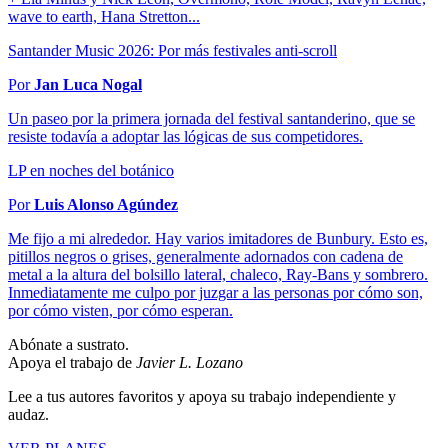
wave to earth, Hana Stretton...
Santander Music 2026: Por más festivales anti-scroll
Por
Jan Luca Nogal
Un paseo por la primera jornada del festival santanderino, que se
resiste todavía a adoptar las lógicas de sus competidores.
LP en noches del botánico
Por
Luis Alonso Agúndez
Me fijo a mi alrededor. Hay varios imitadores de Bunbury. Esto es,
pitillos negros o grises, generalmente adornados con cadena de
metal a la altura del bolsillo lateral, chaleco, Ray-Bans y sombrero.
Inmediatamente me culpo por juzgar a las personas por cómo son,
por cómo visten, por cómo esperan.
Abónate a sustrato.
Apoya el trabajo de
Javier L. Lozano
Lee a tus autores favoritos y apoya su trabajo independiente y
audaz.