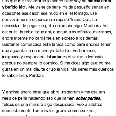
Los que me frecuentan lo saben bien: soy de
mecha corta
y bufido fácil
. Me viene de serie. Ya de pequeño sentía en
ocasiones ese calor, ese nudo en el estómago. Ese
convertirme en el personaje rojo de ‘Inside Out’. La
necesidad de pegar un grito o romper algo. Muchos años
después, la rabia sigue ahí, aunque tras infinitos marrones,
ahora intente no cargársela en exceso a los demás.
Bastante complicada está la vida como para encima tener
que aguantar a un maño ya talludito, verborreico,
indignado y respondón.
Intentar
es el verbo adecuado,
porque no siempre lo consigo. Si me dices algo que no me
gusta en un mal día, te crujo la vida. Mis seres más queridos
lo saben bien. Perdón.
Y encima ahora pasa que abro Instagram y me asaltan
reels de peña haciendo eso que llaman
sober parties
,
felices de una manera algo desquiciada. Veo a adultos
supuestamente funcionales gruñir como oseznos,