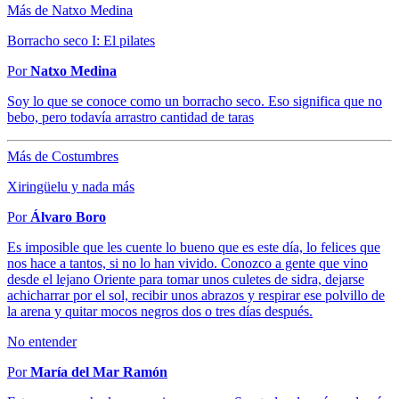
Más de Natxo Medina
Borracho seco I: El pilates
Por
Natxo Medina
Soy lo que se conoce como un borracho seco. Eso significa que no
bebo, pero todavía arrastro cantidad de taras
Más de Costumbres
Xiringüelu y nada más
Por
Álvaro Boro
Es imposible que les cuente lo bueno que es este día, lo felices que
nos hace a tantos, si no lo han vivido. Conozco a gente que vino
desde el lejano Oriente para tomar unos culetes de sidra, dejarse
achicharrar por el sol, recibir unos abrazos y respirar ese polvillo de
la arena y quitar mocos negros dos o tres días después.
No entender
Por
María del Mar Ramón