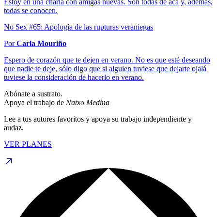
Estoy en una charla con amigas nuevas. Son todas de acá y, además,
todas se conocen.
No Sex #65: Apología de las rupturas veraniegas
Por
Carla Mouriño
Espero de corazón que te dejen en verano. No es que esté deseando
que nadie te deje, sólo digo que si alguien tuviese que dejarte ojalá
tuviese la consideración de hacerlo en verano.
Abónate a sustrato.
Apoya el trabajo de
Natxo Medina
Lee a tus autores favoritos y apoya su trabajo independiente y
audaz.
VER PLANES