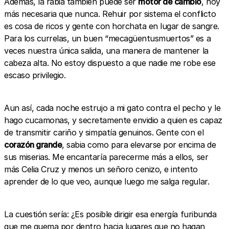
Además, la rabia también puede ser
motor de cambio
, hoy
más necesaria que nunca. Rehuir por sistema el conflicto
es cosa de ricos y gente con horchata en lugar de sangre.
Para los currelas, un buen “mecagüentusmuertos” es a
veces nuestra única salida, una manera de mantener la
cabeza alta. No estoy dispuesto a que nadie me robe ese
escaso privilegio.
Aun así, cada noche estrujo a mi gato contra el pecho y le
hago cucamonas, y secretamente envidio a quien es capaz
de transmitir cariño y simpatía genuinos. Gente con el
corazón grande
, sabia como para elevarse por encima de
sus miserias. Me encantaría parecerme más a ellos, ser
más Celia Cruz y menos un señoro cenizo, e intento
aprender de lo que veo, aunque luego me salga regular.
La cuestión sería: ¿Es posible dirigir esa energía furibunda
que me quema por dentro hacia lugares que no hagan