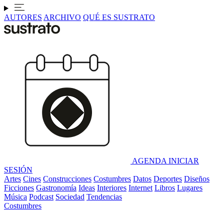
AUTORES
ARCHIVO
QUÉ ES SUSTRATO
AGENDA
INICIAR
SESIÓN
Artes
Cines
Construcciones
Costumbres
Datos
Deportes
Diseños
Ficciones
Gastronomía
Ideas
Interiores
Internet
Libros
Lugares
Música
Podcast
Sociedad
Tendencias
Costumbres