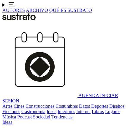
AUTORES
ARCHIVO
QUÉ ES SUSTRATO
AGENDA
INICIAR
SESIÓN
Artes
Cines
Construcciones
Costumbres
Datos
Deportes
Diseños
Ficciones
Gastronomía
Ideas
Interiores
Internet
Libros
Lugares
Música
Podcast
Sociedad
Tendencias
Ideas