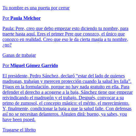
Tu nombre es una puerta por cerrar
Por
Paula Melchor
Paula: Pere, creo que debo empezar esto diciendo tu nombre, para
traerte hasta aquí. Eres el primer Pere que conozco, el único que
conozco en realidad. Creo que eso le da cierta magia a tu nombre,
¿no?
Ganas de trabajar
Por
Miguel Gómez Garrido
El presidente, Pedro Sánchez, declaró “estar del lado de quienes
madrugan, trabajan y merecen protección cuando la salud les falla”.
Fijaos en la formulación, porque no hay nada gratuito en ella. Para
defender el derecho a acogerse a la baja, Sánchez tiene que empezar
reivindicando el madrugón y el trabajo. Después, convocar a su
primo de zumosol, el concepto mágico: el mérito, el merecimiento.
Y, finalmente, condicionar la baja a que la salud falle. Con defensas
así no se necesitan delanteros. Alguien dirá: bueno, ya sabes, you
have been psoed.
Tragarse el librito