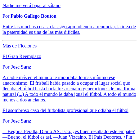
Nadie me verá bajar al sótano
Por
Pablo Gallego Boutou
Entre las muchas cosas a las sigo aprendiendo a renunciar, la idea de
la paternidad es una de las más difíciles.
Más de Ficciones
El Gran Reemplazo
Por
Jose Sanz
A nadie más en el mundo le importaba lo más mínimo ese
anacronismo. El frisball había pasado a ocupar el lugar social que
llenaba el fútbol hasta hacía tres o cuatro generaciones de una forma
natural (...) A todo el mundo le daba igual el fútbol. A todo el mundo
menos a dos ancianos.
El asombroso caso del futbolista profesional que odiaba el fútbol
Por
Jose Sanz
—Begoña Peralta, Diario AS. Isco, ¿es buen resultado este empate?
—Bueno, el fútbol es así. —Juan Vizcaíno, El País Deportes. ¿Fin