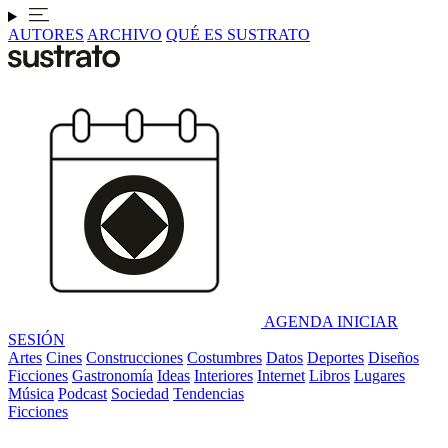
AUTORES
ARCHIVO
QUÉ ES SUSTRATO
AGENDA
INICIAR
SESIÓN
Artes
Cines
Construcciones
Costumbres
Datos
Deportes
Diseños
Ficciones
Gastronomía
Ideas
Interiores
Internet
Libros
Lugares
Música
Podcast
Sociedad
Tendencias
Ficciones