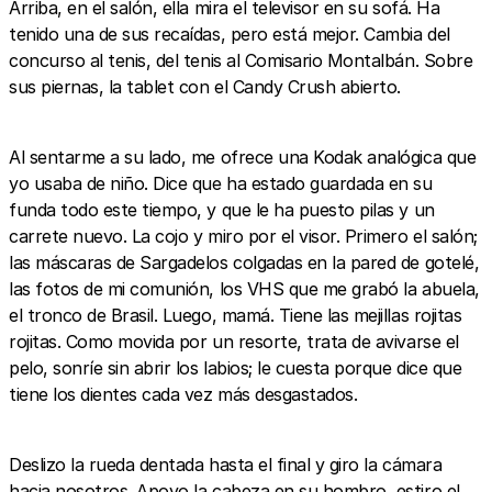
Arriba, en el salón, ella mira el televisor en su sofá. Ha
tenido una de sus recaídas, pero está mejor. Cambia del
concurso al tenis, del tenis al Comisario Montalbán. Sobre
sus piernas, la tablet con el Candy Crush abierto.
Al sentarme a su lado, me ofrece una Kodak analógica que
yo usaba de niño. Dice que ha estado guardada en su
funda todo este tiempo, y que le ha puesto pilas y un
carrete nuevo. La cojo y miro por el visor. Primero el salón;
las máscaras de Sargadelos colgadas en la pared de gotelé,
las fotos de mi comunión, los VHS que me grabó la abuela,
el tronco de Brasil. Luego, mamá. Tiene las mejillas rojitas
rojitas. Como movida por un resorte, trata de avivarse el
pelo, sonríe sin abrir los labios; le cuesta porque dice que
tiene los dientes cada vez más desgastados.
Deslizo la rueda dentada hasta el final y giro la cámara
hacia nosotros. Apoyo la cabeza en su hombro, estiro el