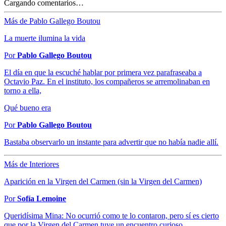
Cargando comentarios…
Más de Pablo Gallego Boutou
La muerte ilumina la vida
Por
Pablo Gallego Boutou
El día en que la escuché hablar por primera vez parafraseaba a
Octavio Paz. En el instituto, los compañeros se arremolinaban en
torno a ella,
Qué bueno era
Por
Pablo Gallego Boutou
Bastaba observarlo un instante para advertir que no había nadie allí.
Más de Interiores
Aparición en la Virgen del Carmen (sin la Virgen del Carmen)
Por
Sofía Lemoine
Queridísima Mina: No ocurrió como te lo contaron, pero sí es cierto
que por la Virgen del Carmen tuve un encuentro curioso.