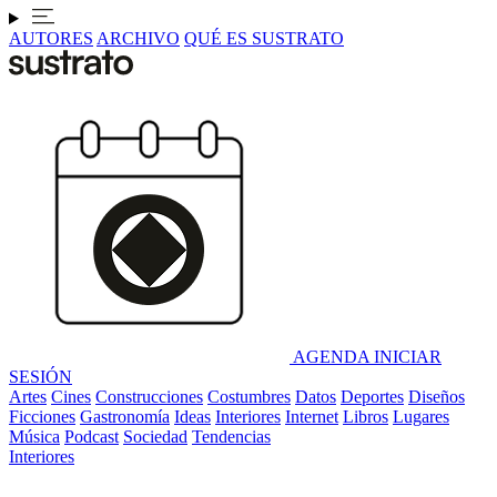
AUTORES
ARCHIVO
QUÉ ES SUSTRATO
AGENDA
INICIAR
SESIÓN
Artes
Cines
Construcciones
Costumbres
Datos
Deportes
Diseños
Ficciones
Gastronomía
Ideas
Interiores
Internet
Libros
Lugares
Música
Podcast
Sociedad
Tendencias
Interiores