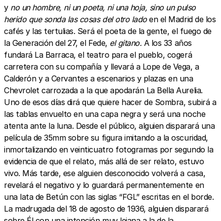
y
no un hombre, ni un poeta, ni una hoja, sino un pulso
herido que sonda las cosas del otro lado
en el Madrid de los
cafés y las tertulias. Será el poeta de la gente, el fuego de
la Generación del 27, el Fede,
el gitano.
A los 33 años
fundará La Barraca, el teatro para el pueblo, cogerá
carretera con su compañía y llevará a Lope de Vega, a
Calderón y a Cervantes a escenarios y plazas en una
Chevrolet carrozada a la que apodarán La Bella Aurelia.
Uno de esos días dirá que quiere hacer de Sombra, subirá a
las tablas envuelto en una capa negra y será una noche
atenta ante la luna. Desde el público, alguien disparará una
película de 35mm sobre su figura imitando a la oscuridad,
inmortalizando en veinticuatro fotogramas por segundo la
evidencia de que el relato, más allá de ser relato, estuvo
vivo. Más tarde, ese alguien desconocido volverá a casa,
revelará el negativo y lo guardará permanentemente en
una lata de Betún con las siglas “FGL” escritas en el borde.
La madrugada del 18 de agosto de 1936, alguien disparará
sobre Él con una intención muy lejana a la de la