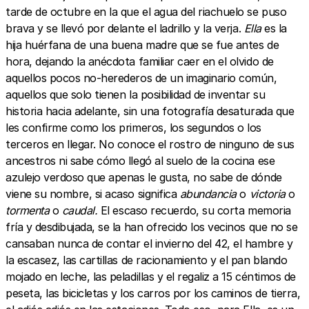
tarde de octubre en la que el agua del riachuelo se puso
brava y se llevó por delante el ladrillo y la verja.
Ella
es la
hija huérfana de una buena madre que se fue antes de
hora, dejando la anécdota familiar caer en el olvido de
aquellos pocos no-herederos de un imaginario común,
aquellos que solo tienen la posibilidad de inventar su
historia hacia adelante, sin una fotografía desaturada que
les confirme como los primeros, los segundos o los
terceros en llegar. No conoce el rostro de ninguno de sus
ancestros ni sabe cómo llegó al suelo de la cocina ese
azulejo verdoso que apenas le gusta, no sabe de dónde
viene su nombre, si acaso significa
abundancia
o
victoria
o
tormenta
o
caudal.
El escaso recuerdo, su corta memoria
fría y desdibujada, se la han ofrecido los vecinos que no se
cansaban nunca de contar el invierno del 42, el hambre y
la escasez, las cartillas de racionamiento y el pan blando
mojado en leche, las peladillas y el regaliz a 15 céntimos de
peseta, las bicicletas y los carros por los caminos de tierra,