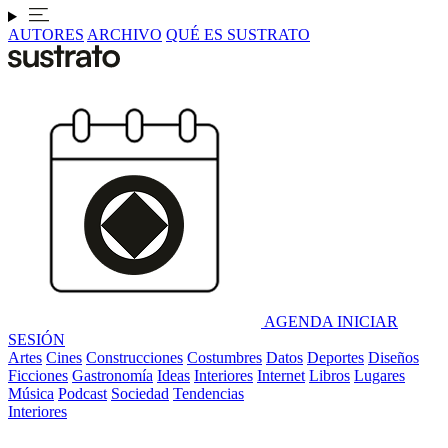
AUTORES
ARCHIVO
QUÉ ES SUSTRATO
AGENDA
INICIAR
SESIÓN
Artes
Cines
Construcciones
Costumbres
Datos
Deportes
Diseños
Ficciones
Gastronomía
Ideas
Interiores
Internet
Libros
Lugares
Música
Podcast
Sociedad
Tendencias
Interiores