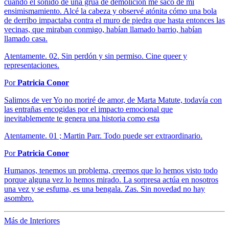
cuando el sonido de una grúa de demolición me sacó de mi
ensimismamiento. Alcé la cabeza y observé atónita cómo una bola
de derribo impactaba contra el muro de piedra que hasta entonces las
vecinas, que miraban conmigo, habían llamado barrio, habían
llamado casa.
Atentamente. 02. Sin perdón y sin permiso. Cine queer y
representaciones.
Por
Patricia Conor
Salimos de ver Yo no moriré de amor, de Marta Matute, todavía con
las entrañas encogidas por el impacto emocional que
inevitablemente te genera una historia como esta
Atentamente. 01 ; Martin Parr. Todo puede ser extraordinario.
Por
Patricia Conor
Humanos, tenemos un problema, creemos que lo hemos visto todo
porque alguna vez lo hemos mirado. La sorpresa actúa en nosotros
una vez y se esfuma, es una bengala. Zas. Sin novedad no hay
asombro.
Más de Interiores