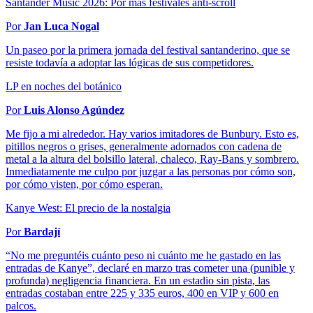
Santander Music 2026: Por más festivales anti-scroll
Por
Jan Luca Nogal
Un paseo por la primera jornada del festival santanderino, que se
resiste todavía a adoptar las lógicas de sus competidores.
LP en noches del botánico
Por
Luis Alonso Agúndez
Me fijo a mi alrededor. Hay varios imitadores de Bunbury. Esto es,
pitillos negros o grises, generalmente adornados con cadena de
metal a la altura del bolsillo lateral, chaleco, Ray-Bans y sombrero.
Inmediatamente me culpo por juzgar a las personas por cómo son,
por cómo visten, por cómo esperan.
Kanye West: El precio de la nostalgia
Por
Bardají
“No me preguntéis cuánto peso ni cuánto me he gastado en las
entradas de Kanye”, declaré en marzo tras cometer una (punible y
profunda) negligencia financiera. En un estadio sin pista, las
entradas costaban entre 225 y 335 euros, 400 en VIP y 600 en
palcos.