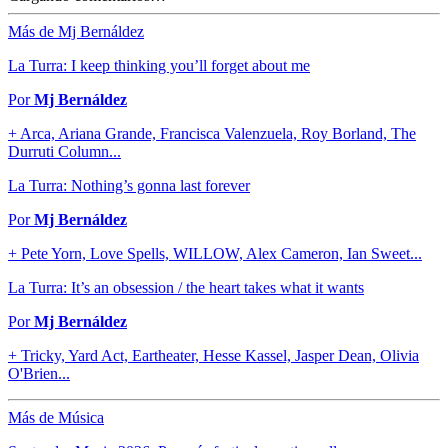
Más de Mj Bernáldez
La Turra: I keep thinking you’ll forget about me
Por
Mj Bernáldez
+ Arca, Ariana Grande, Francisca Valenzuela, Roy Borland, The
Durruti Column...
La Turra: Nothing’s gonna last forever
Por
Mj Bernáldez
+ Pete Yorn, Love Spells, WILLOW, Alex Cameron, Ian Sweet...
La Turra: It’s an obsession / the heart takes what it wants
Por
Mj Bernáldez
+ Tricky, Yard Act, Eartheater, Hesse Kassel, Jasper Dean, Olivia
O'Brien...
Más de Música