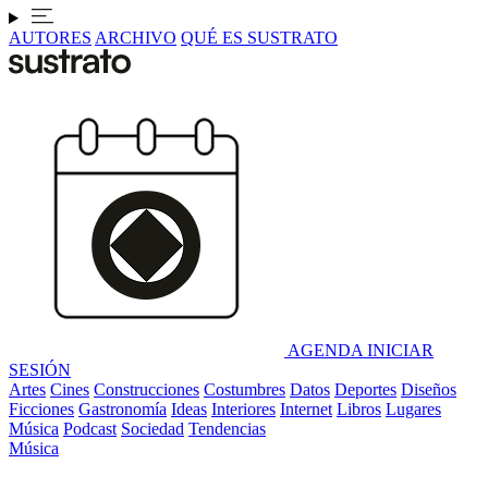
AUTORES
ARCHIVO
QUÉ ES SUSTRATO
AGENDA
INICIAR
SESIÓN
Artes
Cines
Construcciones
Costumbres
Datos
Deportes
Diseños
Ficciones
Gastronomía
Ideas
Interiores
Internet
Libros
Lugares
Música
Podcast
Sociedad
Tendencias
Música