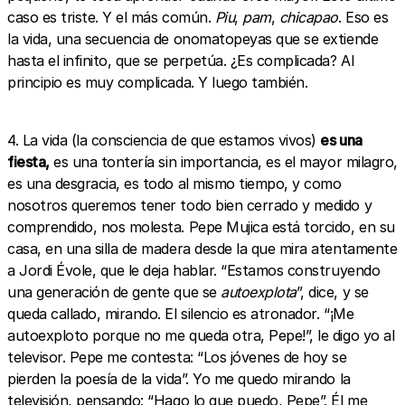
caso es triste. Y el más común.
Piu
,
pam
,
chicapao
. Eso es
la vida, una secuencia de onomatopeyas que se extiende
hasta el infinito, que se perpetúa. ¿Es complicada? Al
principio es muy complicada. Y luego también.
4. La vida (la consciencia de que estamos vivos)
es una
fiesta,
es una tontería sin importancia, es el mayor milagro,
es una desgracia, es todo al mismo tiempo, y como
nosotros queremos tener todo bien cerrado y medido y
comprendido, nos molesta. Pepe Mujica está torcido, en su
casa, en una silla de madera desde la que mira atentamente
a Jordi Évole, que le deja hablar. “Estamos construyendo
una generación de gente que se
autoexplota
”, dice, y se
queda callado, mirando. El silencio es atronador. “¡Me
autoexploto porque no me queda otra, Pepe!”, le digo yo al
televisor. Pepe me contesta: “Los jóvenes de hoy se
pierden la poesía de la vida”. Yo me quedo mirando la
televisión, pensando: “Hago lo que puedo, Pepe”. Él me