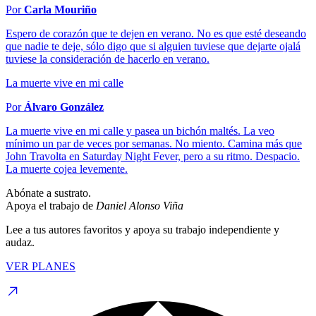
Por
Carla Mouriño
Espero de corazón que te dejen en verano. No es que esté deseando
que nadie te deje, sólo digo que si alguien tuviese que dejarte ojalá
tuviese la consideración de hacerlo en verano.
La muerte vive en mi calle
Por
Álvaro González
La muerte vive en mi calle y pasea un bichón maltés. La veo
mínimo un par de veces por semanas. No miento. Camina más que
John Travolta en Saturday Night Fever, pero a su ritmo. Despacio.
La muerte cojea levemente.
Abónate a sustrato.
Apoya el trabajo de
Daniel Alonso Viña
Lee a tus autores favoritos y apoya su trabajo independiente y
audaz.
VER PLANES