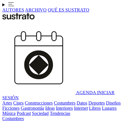
AUTORES
ARCHIVO
QUÉ ES SUSTRATO
AGENDA
INICIAR
SESIÓN
Artes
Cines
Construcciones
Costumbres
Datos
Deportes
Diseños
Ficciones
Gastronomía
Ideas
Interiores
Internet
Libros
Lugares
Música
Podcast
Sociedad
Tendencias
Costumbres