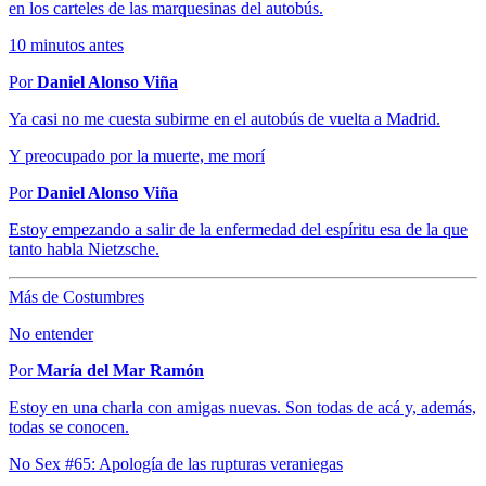
en los carteles de las marquesinas del autobús.
10 minutos antes
Por
Daniel Alonso Viña
Ya casi no me cuesta subirme en el autobús de vuelta a Madrid.
Y preocupado por la muerte, me morí
Por
Daniel Alonso Viña
Estoy empezando a salir de la enfermedad del espíritu esa de la que
tanto habla Nietzsche.
Más de Costumbres
No entender
Por
María del Mar Ramón
Estoy en una charla con amigas nuevas. Son todas de acá y, además,
todas se conocen.
No Sex #65: Apología de las rupturas veraniegas